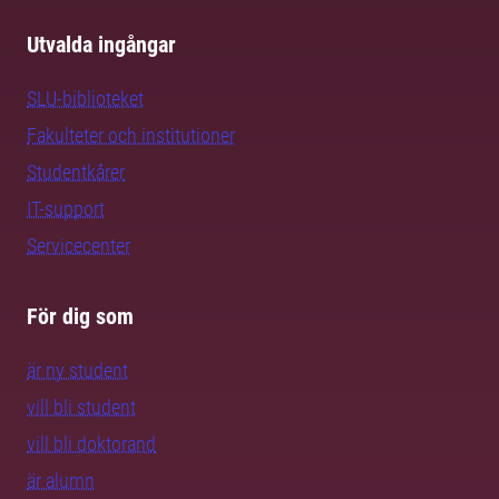
Utvalda ingångar
SLU-biblioteket
Fakulteter och institutioner
Studentkårer
IT-support
Servicecenter
För dig som
är ny student
vill bli student
vill bli doktorand
är alumn