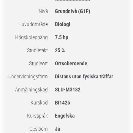
Nivå
Grundnivå
(G1F)
Huvudområde
Biologi
högskolepoäng
7.5 hp
Studietakt
25 %
Studieort
Ortsoberoende
Undervisningsform
Distans utan fysiska träffar
Anmälningskod
SLU-M3132
Kurskod
BI1425
Kursspråk
Engelska
Ges som
Ja