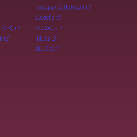
Instagram SLU.student
LinkedIn
r (SFS)
Facebook
et
TikTok
SLU Play