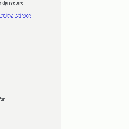
r djurvetare
 animal science
far