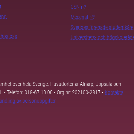
t
CSN
rand
Mecenat
Sveriges förenade studentkåre
b hos oss
Universitets- och högskoleråd
samhet över hela Sverige. Huvudorter är Alnarp, Uppsala och
01. • Telefon: 018-67 10 00 • Org nr: 202100-2817 •
Kontakta
andling av personuppgifter