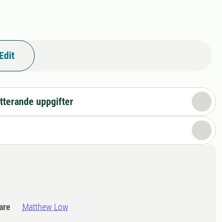
Edit
tterande uppgifter
dare
Matthew Low