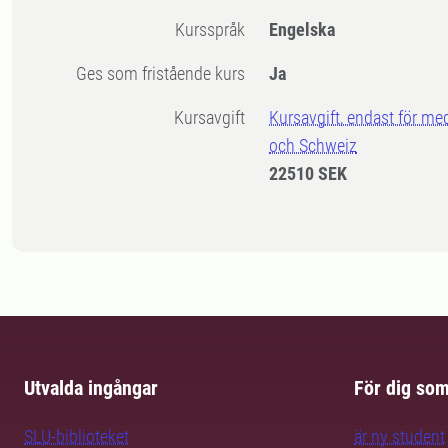
Kursspråk
Engelska
Ges som fristående kurs
Ja
Kursavgift
Kursavgift, endast för me
och Schweiz
22510 SEK
Utvalda ingångar
För dig so
SLU-biblioteket
är ny student