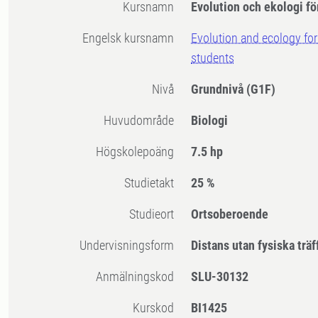
Kursnamn
Evolution och ekologi fö
Engelsk kursnamn
Evolution and ecology for
students
Nivå
Grundnivå
(G1F)
Huvudområde
Biologi
högskolepoäng
7.5 hp
Studietakt
25 %
Studieort
Ortsoberoende
Undervisningsform
Distans utan fysiska träf
Anmälningskod
SLU-30132
Kurskod
BI1425