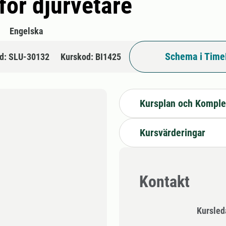
för djurvetare
Engelska
Schema i Time
d: SLU-30132
Kurskod: BI1425
Kursplan och Komple
Kursvärderingar
Kontakt
Kursle