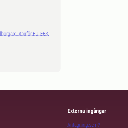
dborgare utanför EU, EES,
m
Externa ingångar
Antagning.se