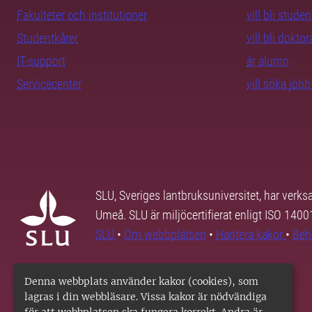
Fakulteter och institutioner
vill bli studen
Studentkårer
vill bli dokto
IT-support
är alumn
Servicecenter
vill söka job
SLU, Sveriges lantbruksuniversitet, har verk
Umeå. SLU är miljöcertifierat enligt ISO 140
SLU
•
Om webbplatsen
•
Hantera kakor
•
Beh
Denna webbplats använder kakor (cookies), som
lagras i din webbläsare. Vissa kakor är nödvändiga