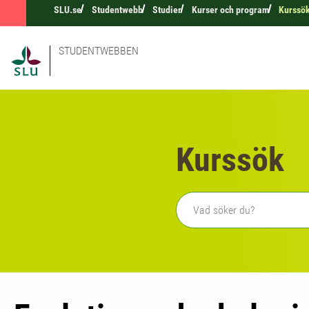
SLU.se
Studentwebb
Studier
Kurser och program
Kurssö
STUDENTWEBBEN
Kurssök
Fritext sökning