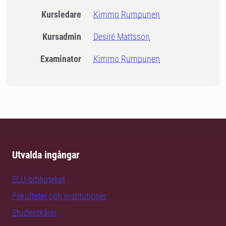
Kursledare
Kimmo Rumpunen
Kursadmin
Desiré Mattsson
Examinator
Kimmo Rumpunen
Utvalda ingångar
SLU-biblioteket
Fakulteter och institutioner
Studentkårer