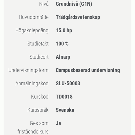
Nivå
Grundnivå
(G1N)
Huvudområde
Trädgårdsvetenskap
högskolepoäng
15.0 hp
Studietakt
100 %
Studieort
Alnarp
Undervisningsform
Campusbaserad undervisning
Anmälningskod
SLU-50003
Kurskod
TD0018
Kursspråk
Svenska
Ges som
Ja
fristående kurs