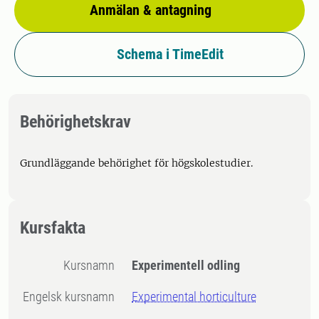
Anmälan & antagning
Schema i TimeEdit
Behörighetskrav
Grundläggande behörighet för högskolestudier.
Kursfakta
Kursnamn
Experimentell odling
Engelsk kursnamn
Experimental horticulture