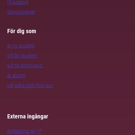
IT-support
Servicecenter
För dig som
är ny student
vill bli student
vill bli doktorand
är alumn
vill söka jobb hos oss
Externa ingångar
Antagning.se