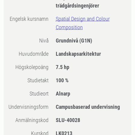
trädgårdsingenjörer
Engelsk kursnamn
Spatial Design and Colour
Composition
Nivå
Grundnivå
(G1N)
Huvudområde
Landskapsarkitektur
högskolepoäng
7.5 hp
Studietakt
100 %
Studieort
Alnarp
Undervisningsform
Campusbaserad undervisning
Anmälningskod
SLU-40028
Kurskod
LK0213