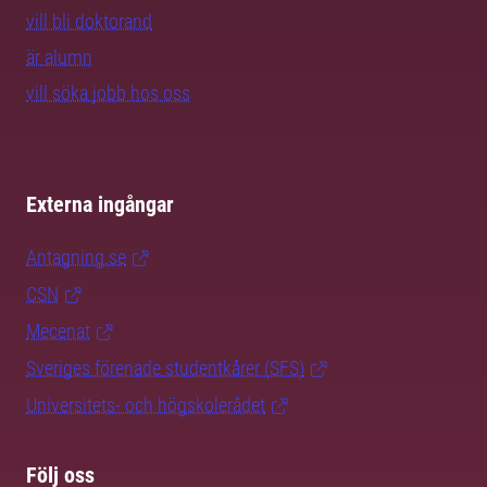
vill bli doktorand
är alumn
vill söka jobb hos oss
Externa ingångar
Antagning.se
CSN
Mecenat
Sveriges förenade studentkårer (SFS)
Universitets- och högskolerådet
Följ oss