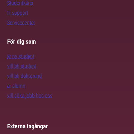
Studentkårer
IT-support
Servicecenter
För dig som
är ny student
vill bli student
vill bli doktorand
är alumn
vill söka jobb hos oss
Externa ingångar