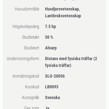
Huvudområde
Husdjursvetenskap,
Lantbruksvetenskap
högskolepoäng
7.5 hp
Studietakt
50 %
Studieort
Alnarp
Undervisningsform
Distans med fysiska träffar
(2
fysiska träffar)
Anmälningskod
SLU-20056
Kurskod
LB0093
Kursspråk
Svenska
Ges som
Ja