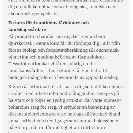
eller vill arbeta inom lantbruksnäringen ger denna kurs
dig en unik kombination av biologiska, tekniska och
ekonomiska perspektiv.
En kurs för framtidens fårbönder och
landskapsvårdare
Fårproduktion handlar om mycket mer än bara
djurskötsel. I denna kurs får du fördjupa dig i allt från
fårens biologi och foderstatsberäkning till ekonomisk
planering och marknadsföring av fårprodukter.
Dessutom utforskar vi fårens viktiga roll i
landskapsvården – hur betande får kan bidra till
biologisk mångfald och bevarande av öppna landskap.
Kursen är utformad för att passa dig som vill kombinera
studier med arbete eller andra åtaganden. Den ges på
halvfart och följer en tydlig struktur där varje moment
behandlas steg för steg. Vi erbjuder en blandning av
distansundervisning och tre heldagsträffar med bland
annat utflykt och trevliga gemensamma diskussioner
på Alnarp, där du får möjlighet att träffa lärare,