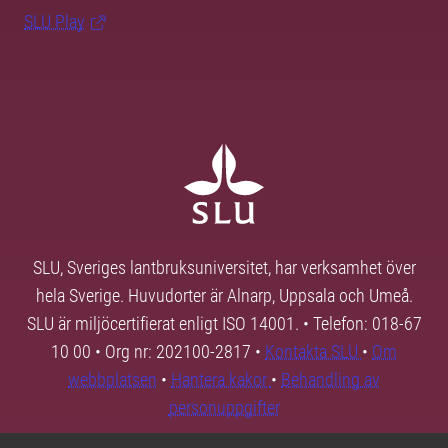
SLU Play
SLU, Sveriges lantbruksuniversitet, har verksamhet över
hela Sverige. Huvudorter är Alnarp, Uppsala och Umeå.
SLU är miljöcertifierat enligt ISO 14001. • Telefon: 018-67
10 00 • Org nr: 202100-2817 •
Kontakta SLU
•
Om
webbplatsen
•
Hantera kakor
•
Behandling av
personuppgifter