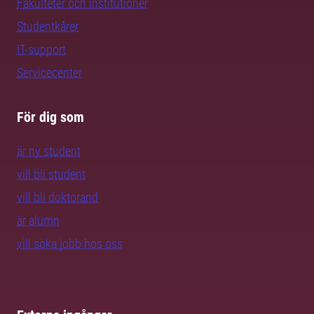
Fakulteter och institutioner
Studentkårer
IT-support
Servicecenter
För dig som
är ny student
vill bli student
vill bli doktorand
är alumn
vill söka jobb hos oss