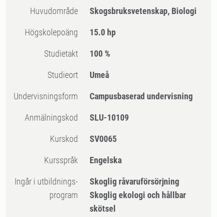
Huvudområde
Skogsbruksvetenskap, Biologi
högskolepoäng
15.0 hp
Studietakt
100 %
Studieort
Umeå
Undervisningsform
Campusbaserad undervisning
Anmälningskod
SLU-10109
Kurskod
SV0065
Kursspråk
Engelska
Ingår i utbildnings-
Skoglig råvaruförsörjning
program
Skoglig ekologi och hållbar
skötsel