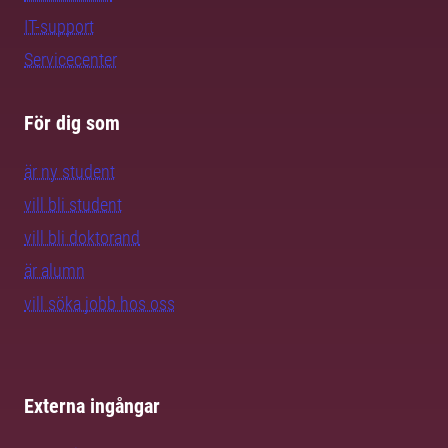
IT-support
Servicecenter
För dig som
är ny student
vill bli student
vill bli doktorand
är alumn
vill söka jobb hos oss
Externa ingångar