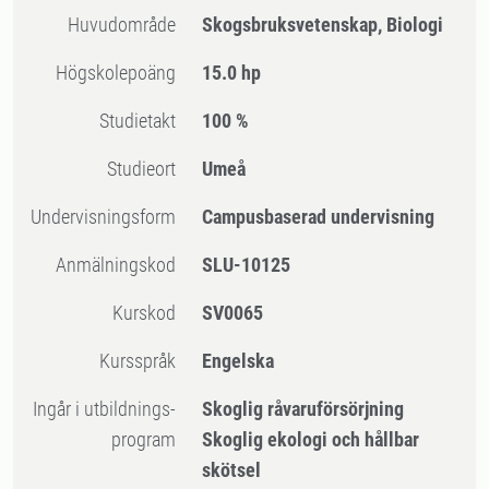
Huvudområde
Skogsbruksvetenskap, Biologi
högskolepoäng
15.0 hp
Studietakt
100 %
Studieort
Umeå
Undervisningsform
Campusbaserad undervisning
Anmälningskod
SLU-10125
Kurskod
SV0065
Kursspråk
Engelska
Ingår i utbildnings-
Skoglig råvaruförsörjning
program
Skoglig ekologi och hållbar
skötsel