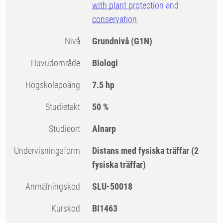
with plant protection and
conservation
Nivå
Grundnivå
(G1N)
Huvudområde
Biologi
högskolepoäng
7.5 hp
Studietakt
50 %
Studieort
Alnarp
Undervisningsform
Distans med fysiska träffar
(2
fysiska träffar)
Anmälningskod
SLU-50018
Kurskod
BI1463