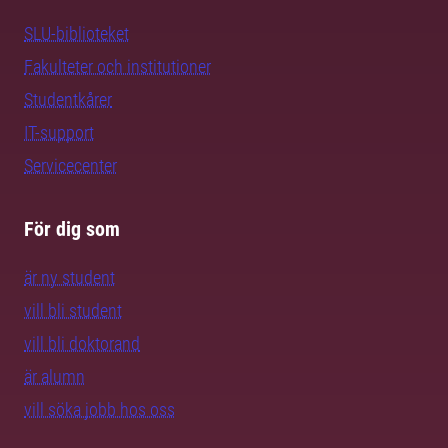
SLU-biblioteket
Fakulteter och institutioner
Studentkårer
IT-support
Servicecenter
För dig som
är ny student
vill bli student
vill bli doktorand
är alumn
vill söka jobb hos oss