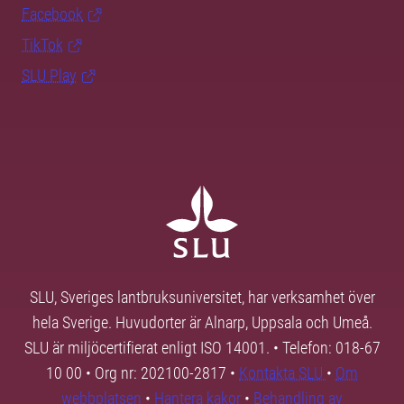
Facebook
TikTok
SLU Play
SLU, Sveriges lantbruksuniversitet, har verksamhet över
hela Sverige. Huvudorter är Alnarp, Uppsala och Umeå.
SLU är miljöcertifierat enligt ISO 14001. • Telefon: 018-67
10 00 • Org nr: 202100-2817 •
Kontakta SLU
•
Om
webbplatsen
•
Hantera kakor
•
Behandling av