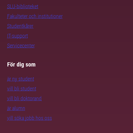
SLU-biblioteket
Fakulteter och institutioner
Studentkårer
IT-support
Servicecenter
För dig som
är ny student
vill bli student
vill bli doktorand
är alumn
vill söka jobb hos oss