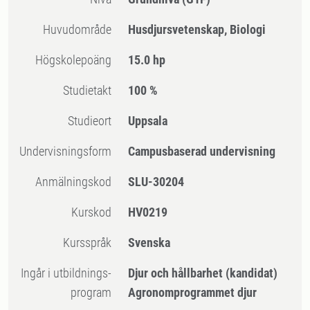
Huvudområde
Husdjursvetenskap, Biologi
högskolepoäng
15.0 hp
Studietakt
100 %
Studieort
Uppsala
Undervisningsform
Campusbaserad undervisning
Anmälningskod
SLU-30204
Kurskod
HV0219
Kursspråk
Svenska
Ingår i utbildnings-
Djur och hållbarhet (kandidat)
program
Agronomprogrammet djur