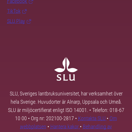
Facebook
TikTok
SLU Play
SLU, Sveriges lantbruksuniversitet, har verksamhet över
hela Sverige. Huvudorter är Alnarp, Uppsala och Umeå.
SLU är miljöcertifierat enligt ISO 14001. • Telefon: 018-67
10 00 • Org nr: 202100-2817 •
Kontakta SLU
•
Om
webbplatsen
•
Hantera kakor
•
Behandling av