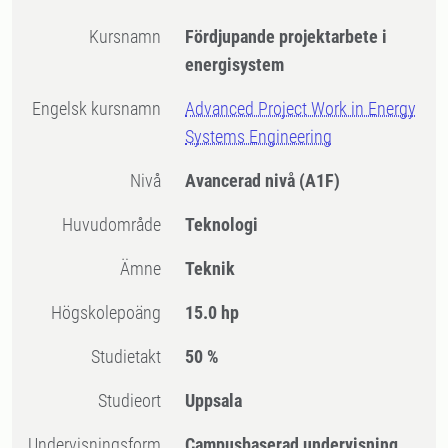
Kursnamn
Fördjupande projektarbete i
energisystem
Engelsk kursnamn
Advanced Project Work in Energy
Systems Engineering
Nivå
Avancerad nivå
(A1F)
Huvudområde
Teknologi
Ämne
Teknik
högskolepoäng
15.0 hp
Studietakt
50 %
Studieort
Uppsala
Undervisningsform
Campusbaserad undervisning