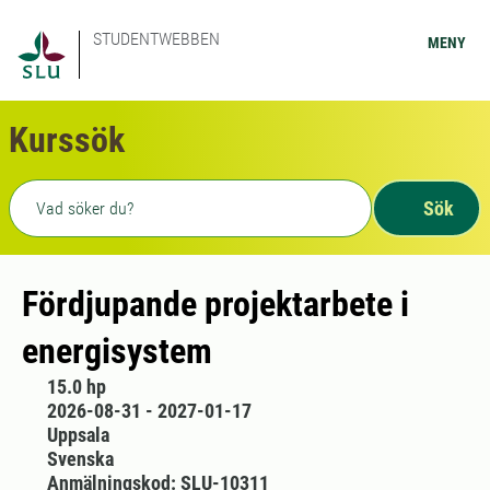
STUDENTWEBBEN
MENY
Kurssök
Fritext sökning
Sök
Fördjupande projektarbete i
energisystem
15.0 hp
2026-08-31 - 2027-01-17
Uppsala
Svenska
Anmälningskod: SLU-10311