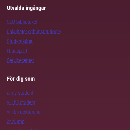
Utvalda ingångar
SLU-biblioteket
Fakulteter och institutioner
Studentkårer
IT-support
Servicecenter
För dig som
är ny student
vill bli student
vill bli doktorand
är alumn