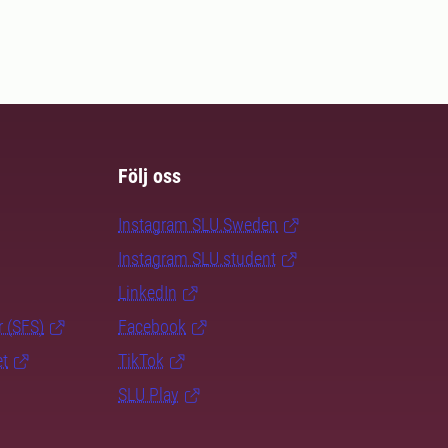
Följ oss
Instagram SLU.Sweden
Instagram SLU.student
LinkedIn
r (SFS)
Facebook
et
TikTok
SLU Play