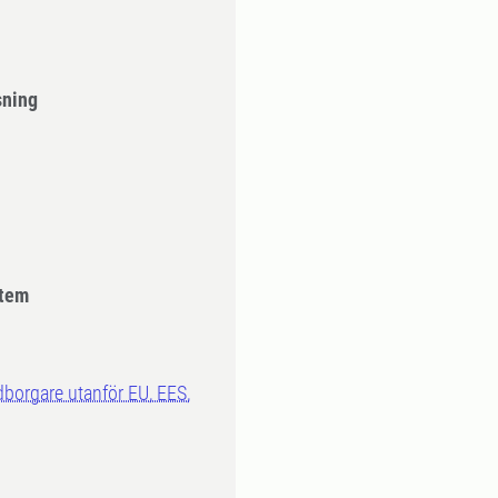
sning
stem
dborgare utanför EU, EES,