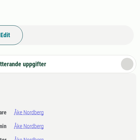
Edit
tterande uppgifter
dare
Åke Nordberg
min
Åke Nordberg
tor
Åke Nordberg