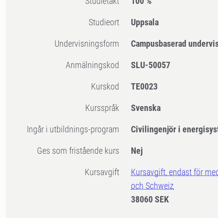
Studietakt
100 %
Studieort
Uppsala
Undervisningsform
Campusbaserad undervi
Anmälningskod
SLU-50057
Kurskod
TE0023
Kursspråk
Svenska
Ingår i utbildnings-program
Civilingenjör i energisy
Ges som fristående kurs
Nej
Kursavgift
Kursavgift, endast för me
och Schweiz
38060 SEK