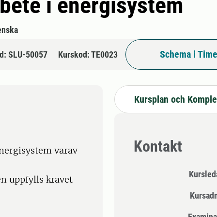
bete i energisystem
enska
Schema i Time
d: SLU-50057
Kurskod: TE0023
Kursplan och Komple
Kontakt
nergisystem varav
Kursle
 uppfylls kravet
Kursad
Examina