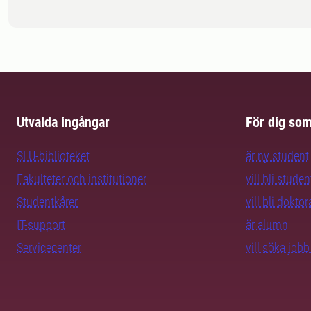
Utvalda ingångar
För dig so
SLU-biblioteket
är ny student
Fakulteter och institutioner
vill bli studen
Studentkårer
vill bli dokto
IT-support
är alumn
Servicecenter
vill söka job