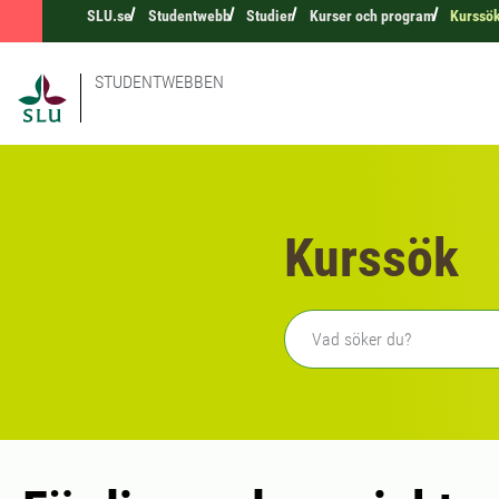
SLU.se
Studentwebb
Studier
Kurser och program
Kurssö
STUDENTWEBBEN
Kurssök
Fritext sökning