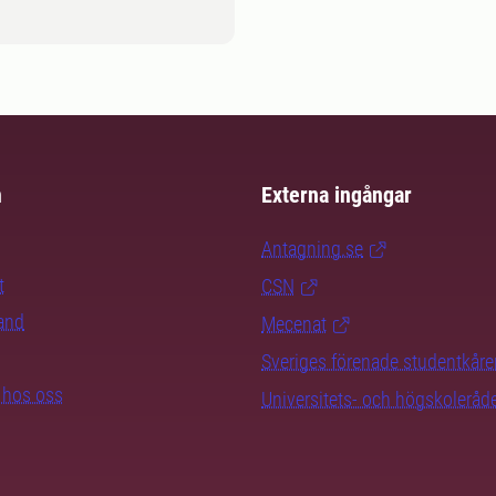
m
Externa ingångar
Antagning.se
t
CSN
rand
Mecenat
Sveriges förenade studentkåre
b hos oss
Universitets- och högskoleråd