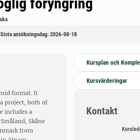
oglig föryngring
ska
Sista ansökningsdag: 2026-08-18
Kursplan och Komple
Kursvärderingar
rid format. It
a project, both of
Kontakt
e includes a
s Småland, Skåne
Kursle
Denmark from
 in Alnarp