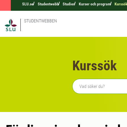
SLU.se
Studentwebb
Studier
Kurser och program
Kurssö
STUDENTWEBBEN
Kurssök
Fritext sökning