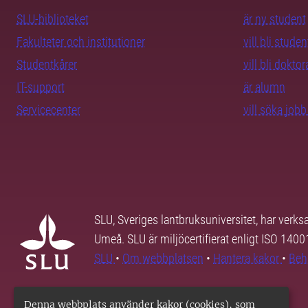
SLU-biblioteket
är ny student
Fakulteter och institutioner
vill bli studen
Studentkårer
vill bli dokto
IT-support
är alumn
Servicecenter
vill söka job
SLU, Sveriges lantbruksuniversitet, har verk
Umeå. SLU är miljöcertifierat enligt ISO 140
SLU
•
Om webbplatsen
•
Hantera kakor
•
Beh
Denna webbplats använder kakor (cookies), som