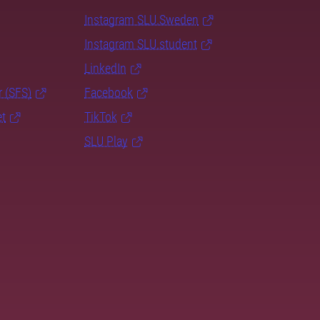
Instagram SLU.Sweden
Instagram SLU.student
LinkedIn
r (SFS)
Facebook
et
TikTok
SLU Play