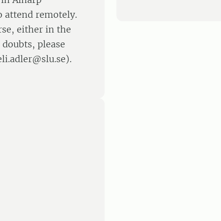
 attend remotely.
se, either in the
r doubts, please
li.adler@slu.se).