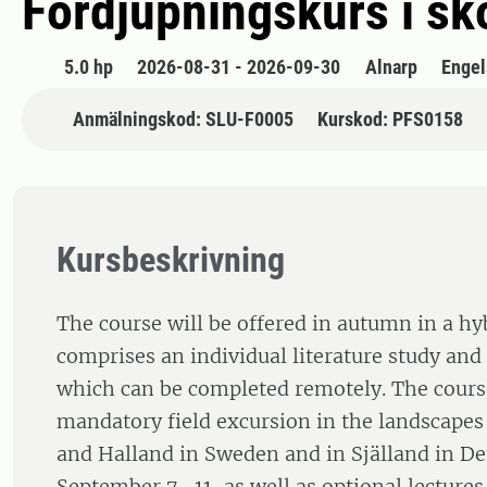
Fördjupningskurs i sk
5.0 hp
2026-08-31 - 2026-09-30
Alnarp
Engel
Anmälningskod: SLU-F0005
Kurskod: PFS0158
Kursbeskrivning
The course will be offered in autumn in a hyb
comprises an individual literature study and 
which can be completed remotely. The cours
mandatory field excursion in the landscape
and Halland in Sweden and in Själland in 
September 7–11, as well as optional lectures