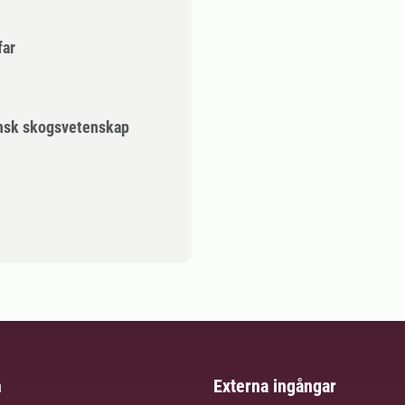
far
ensk skogsvetenskap
m
Externa ingångar