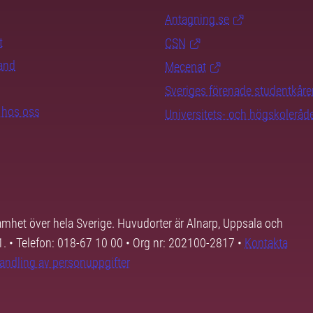
Antagning.se
t
CSN
rand
Mecenat
Sveriges förenade studentkåre
b hos oss
Universitets- och högskoleråd
samhet över hela Sverige. Huvudorter är Alnarp, Uppsala och
01. • Telefon: 018-67 10 00 • Org nr: 202100-2817 •
Kontakta
andling av personuppgifter