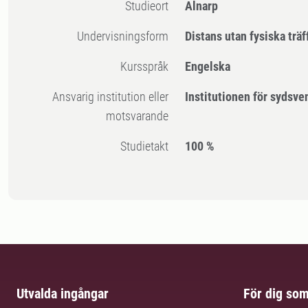
Studieort
Alnarp
Undervisningsform
Distans utan fysiska träf
Kursspråk
Engelska
Ansvarig institution eller
Institutionen för sydsv
motsvarande
Studietakt
100 %
Utvalda ingångar
För dig so