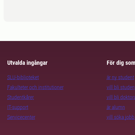
Utvalda ingångar
För dig so
SLU-biblioteket
är ny student
Fakulteter och institutioner
vill bli studen
Studentkårer
vill bli dokto
IT-support
är alumn
Servicecenter
vill söka job