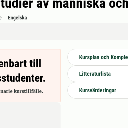
tudier av människa och
e
Engelska
Kursplan och Komple
enbart till
Litteraturlista
sstudenter.
Kursvärderingar
arie kurstillfälle.