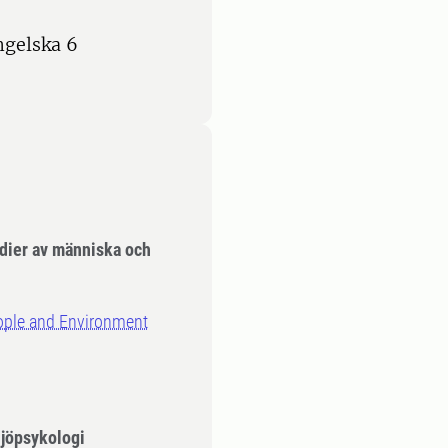
ngelska 6
dier av människa och
ople and Environment
ljöpsykologi