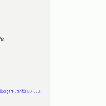
far
dborgare utanför EU, EES,