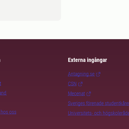
m
Externa ingångar
Antagning.se
t
CSN
rand
Mecenat
Sveriges förenade studentkåre
b hos oss
Universitets- och högskoleråd