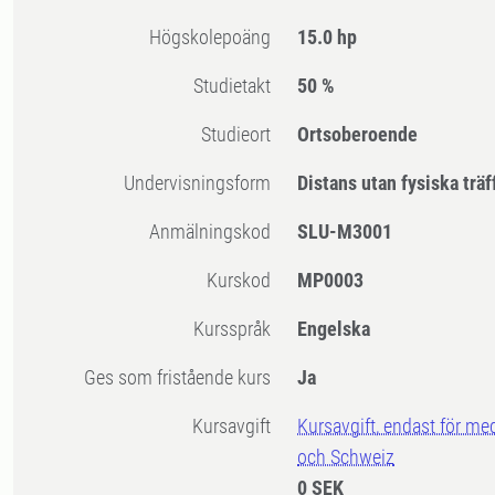
högskolepoäng
15.0 hp
Studietakt
50 %
Studieort
Ortsoberoende
Undervisningsform
Distans utan fysiska träf
Anmälningskod
SLU-M3001
Kurskod
MP0003
Kursspråk
Engelska
Ges som fristående kurs
Ja
Kursavgift
Kursavgift, endast för me
och Schweiz
0 SEK