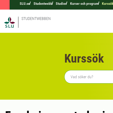
SLU.se
Studentwebb
Studier
Kurser och program
Kurssö
STUDENTWEBBEN
Kurssök
Fritext sökning