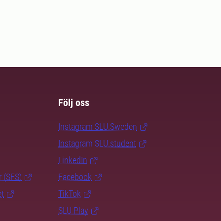
Följ oss
Instagram SLU.Sweden
Instagram SLU.student
LinkedIn
r (SFS)
Facebook
et
TikTok
SLU Play