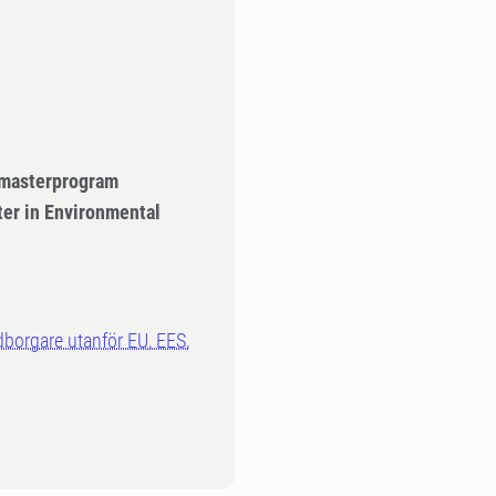
- masterprogram
er in Environmental
dborgare utanför EU, EES,