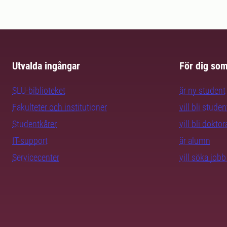
Utvalda ingångar
För dig so
SLU-biblioteket
är ny student
Fakulteter och institutioner
vill bli studen
Studentkårer
vill bli dokto
IT-support
är alumn
Servicecenter
vill söka job