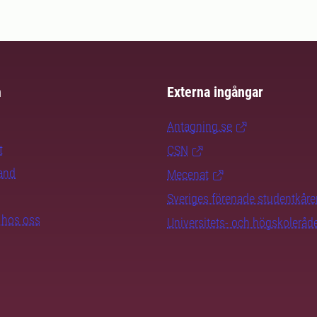
m
Externa ingångar
Antagning.se
t
CSN
rand
Mecenat
Sveriges förenade studentkåre
b hos oss
Universitets- och högskoleråd