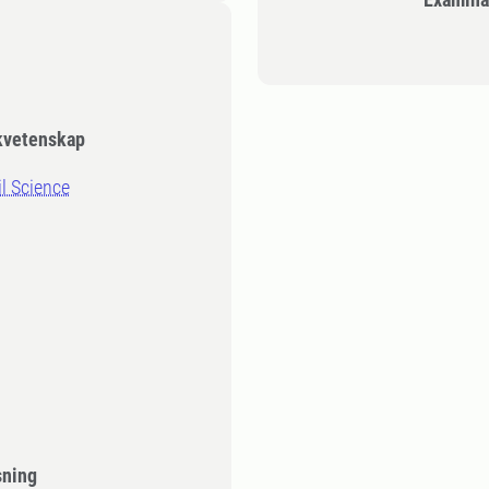
rkvetenskap
il Science
sning