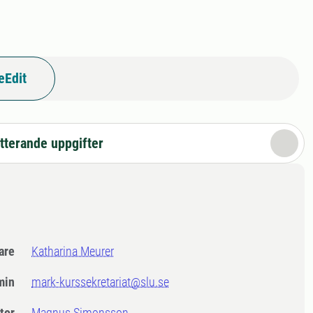
eEdit
tterande uppgifter
dare
Katharina Meurer
min
mark-kurssekretariat@slu.se
tor
Magnus Simonsson