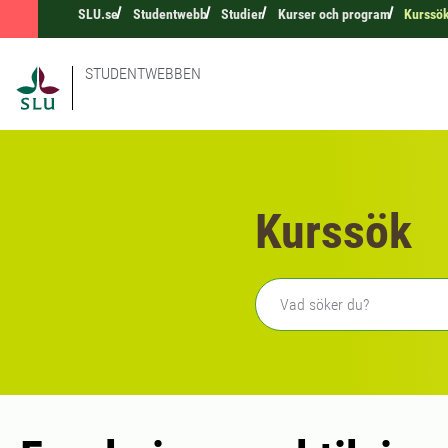
SLU.se
Studentwebb
Studier
Kurser och program
Kurssö
STUDENTWEBBEN
Kurssök
Fritext sökning