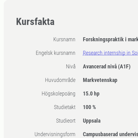
Kursfakta
Kursnamn
Forskningspraktik i ma
Engelsk kursnamn
Research internship in So
Nivå
Avancerad nivå
(A1F)
Huvudområde
Markvetenskap
högskolepoäng
15.0 hp
Studietakt
100 %
Studieort
Uppsala
Undervisningsform
Campusbaserad undervi