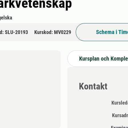
markvetenskap
gelska
Schema i Tim
d: SLU-20193
Kurskod: MV0229
Kursplan och Komple
Kontakt
Kursle
Kursad
Examina