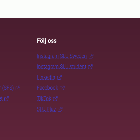
Följ oss
Instagram SLU.Sweden
Instagram SLU.student
LinkedIn
r (SFS)
Facebook
et
TikTok
SLU Play