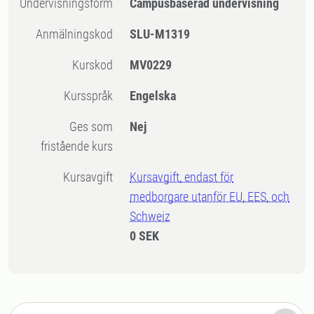
Undervisningsform
Campusbaserad undervisning
Anmälningskod
SLU-M1319
Kurskod
MV0229
Kursspråk
Engelska
Ges som
Nej
fristående kurs
Kursavgift
Kursavgift, endast för
medborgare utanför EU, EES, och
Schweiz
0 SEK