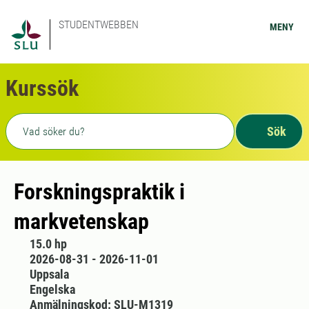
STUDENTWEBBEN
MENY
Kurssök
Fritext sökning
Sök
Forskningspraktik i
markvetenskap
15.0 hp
2026-08-31 - 2026-11-01
Uppsala
Engelska
Anmälningskod: SLU-M1319