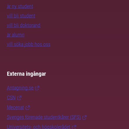
är ny student
vill bli student
vill bli doktorand
är alumn
vill söka jobb hos oss
Externa ingångar
Antagning.se
CSN
Mecenat
Sveriges förenade studentkårer (SFS)
Universitets- och högskolerådet