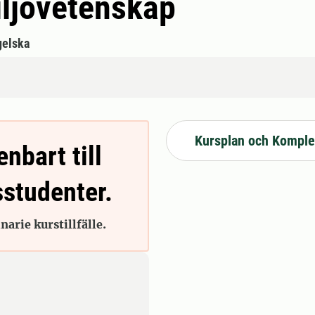
iljövetenskap
gelska
Kursplan och Komple
enbart till
sstudenter.
arie kurstillfälle.