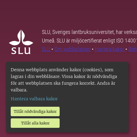
SLU, Sveriges lantbruksuniversitet, har verk
Umeå. SLU är miljöcertifierat enligt ISO 140
SLU
•
Om webbplatsen
•
Hantera kakor
•
Beh
Denna webbplats använder kakor (cookies), som
lagras i din webbläsare. Vissa kakor är nödvändiga
för att webbplatsen ska fungera korrekt. Andra är
valbara.
Hantera valbara kakor
Tillåt nödvändiga kakor
Tillåt alla kakor