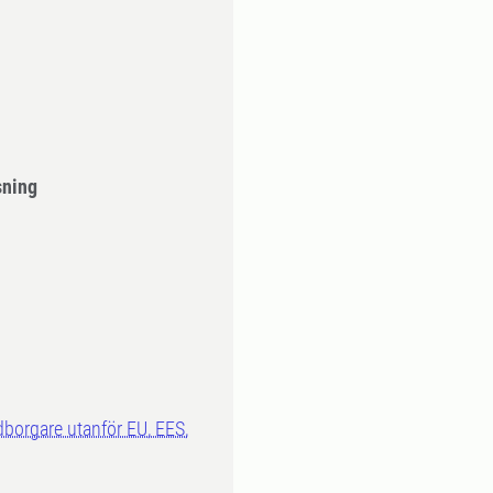
sning
dborgare utanför EU, EES,