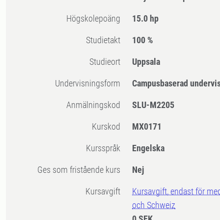
högskolepoäng
15.0 hp
Studietakt
100 %
Studieort
Uppsala
Undervisningsform
Campusbaserad undervi
Anmälningskod
SLU-M2205
Kurskod
MX0171
Kursspråk
Engelska
Ges som fristående kurs
Nej
Kursavgift
Kursavgift, endast för me
och Schweiz
0 SEK