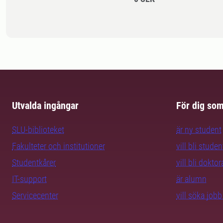
Utvalda ingångar
För dig so
SLU-biblioteket
är ny student
Fakulteter och institutioner
vill bli studen
Studentkårer
vill bli dokto
IT-support
är alumn
Servicecenter
vill söka job