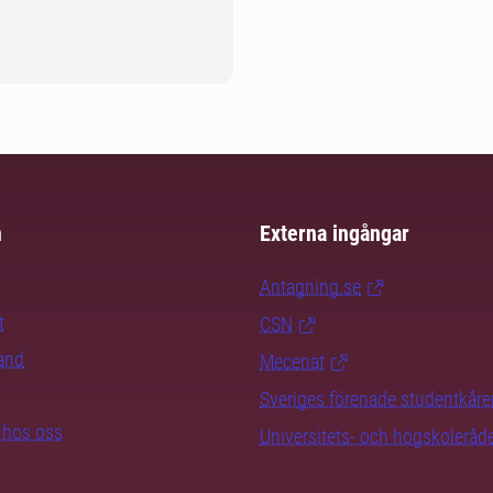
m
Externa ingångar
Antagning.se
t
CSN
rand
Mecenat
Sveriges förenade studentkåre
b hos oss
Universitets- och högskoleråd