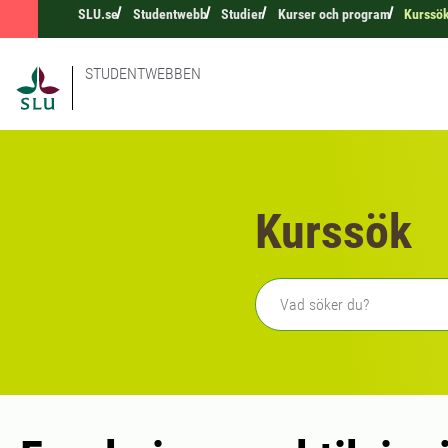
SLU.se
Studentwebb
Studier
Kurser och program
Kurssö
STUDENTWEBBEN
Kurssök
Fritext sökning