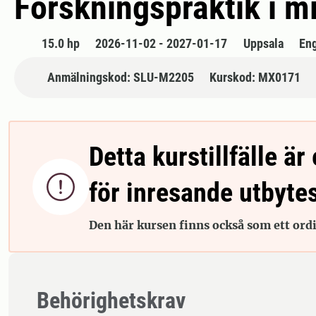
Forskningspraktik i m
15.0 hp
2026-11-02 - 2027-01-17
Uppsala
En
Anmälningskod: SLU-M2205
Kurskod: MX0171
Detta kurstillfälle är 

för inresande utbyte
Den här kursen finns också som ett ordin
Behörighetskrav