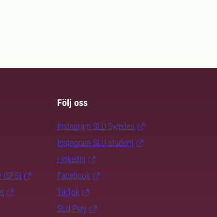
Följ oss
Instagram SLU.Sweden
Instagram SLU.student
LinkedIn
r (SFS)
Facebook
et
TikTok
SLU Play