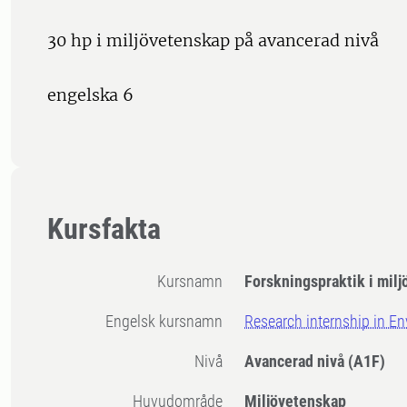
30 hp i miljövetenskap på avancerad nivå
engelska 6
Kursfakta
Kursnamn
Forskningspraktik i mil
Engelsk kursnamn
Research internship in E
Nivå
Avancerad nivå
(A1F)
Huvudområde
Miljövetenskap