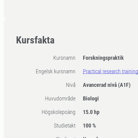
Kursfakta
Kursnamn
Forskningspraktik
Engelsk kursnamn
Practical research trainin
Nivå
Avancerad nivå
(A1F)
Huvudområde
Biologi
högskolepoäng
15.0 hp
Studietakt
100 %