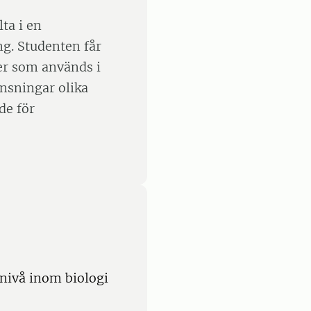
ta i en
ng. Studenten får
der som används i
änsningar olika
de för
nivå inom biologi