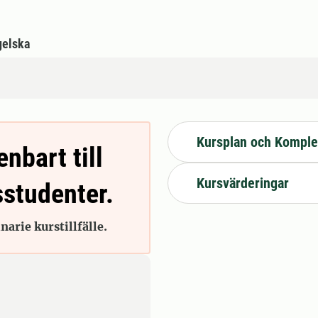
gelska
Kursplan och Komple
enbart till
Kursvärderingar
sstudenter.
arie kurstillfälle.