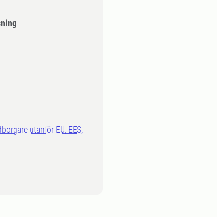
sning
dborgare utanför EU, EES,