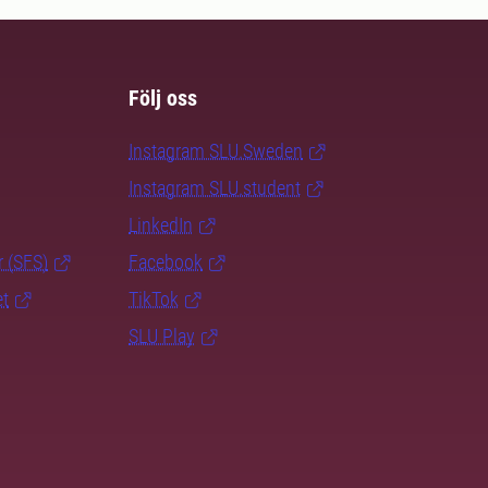
Följ oss
Instagram SLU.Sweden
Instagram SLU.student
LinkedIn
r (SFS)
Facebook
et
TikTok
SLU Play