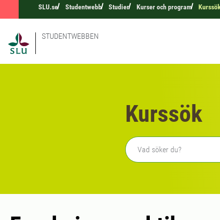
SLU.se
Studentwebb
Studier
Kurser och program
Kurssö
STUDENTWEBBEN
Kurssök
Fritext sökning