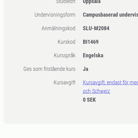
Studieort
Uppsala
Undervisningsform
Campusbaserad undervi
Anmälningskod
SLU-M2084
Kurskod
BI1469
Kursspråk
Engelska
Ges som fristående kurs
Ja
Kursavgift
Kursavgift, endast för me
och Schweiz
0 SEK