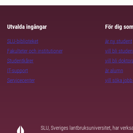
Utvalda ingångar
För dig so
SLU-biblioteket
är ny student
Fakulteter och institutioner
vill bli studen
Studentkårer
vill bli dokto
IT-support
är alumn
Servicecenter
vill söka job
SLU, Sveriges lantbruksuniversitet, har verk