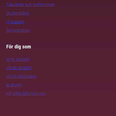
Fakulteter och institutioner
Studentkårer
IT-support
Servicecenter
För dig som
är ny student
vill bli student
vill bli doktorand
är alumn
vill söka jobb hos oss