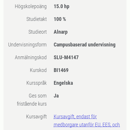
högskolepoäng
15.0 hp
Studietakt
100 %
Studieort
Alnarp
Undervisningsform
Campusbaserad undervisning
Anmälningskod
SLU-M4147
Kurskod
BI1469
Kursspråk
Engelska
Ges som
Ja
fristående kurs
Kursavgift
Kursavgift, endast för
medborgare utanför EU, EES, och