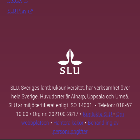
TikTok
SLU Play
SLU, Sveriges lantbruksuniversitet, har verksamhet över
hela Sverige. Huvudorter är Alnarp, Uppsala och Umeå.
SLU är miljöcertifierat enligt ISO 14001. • Telefon: 018-67
10 00 • Org nr: 202100-2817 •
Kontakta SLU
•
Om
webbplatsen
•
Hantera kakor
•
Behandling av
personuppgifter