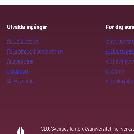
Utvalda ingångar
För dig so
SLU-biblioteket
är ny student
Fakulteter och institutioner
vill bli studen
Studentkårer
vill bli dokto
IT-support
är alumn
Servicecenter
vill söka job
SLU, Sveriges lantbruksuniversitet, har verk