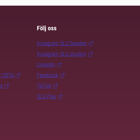
Följ oss
Instagram SLU.Sweden
Instagram SLU.student
LinkedIn
r (SFS)
Facebook
et
TikTok
SLU Play