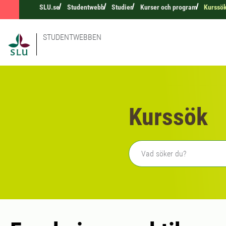
SLU.se
Studentwebb
Studier
Kurser och program
Kurssö
STUDENTWEBBEN
Kurssök
Fritext sökning