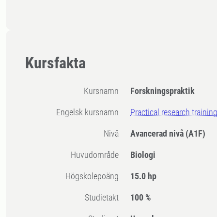
Kursfakta
Kursnamn
Forskningspraktik
Engelsk kursnamn
Practical research trainin
Nivå
Avancerad nivå
(A1F)
Huvudområde
Biologi
högskolepoäng
15.0 hp
Studietakt
100 %