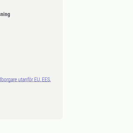
sning
dborgare utanför EU, EES,