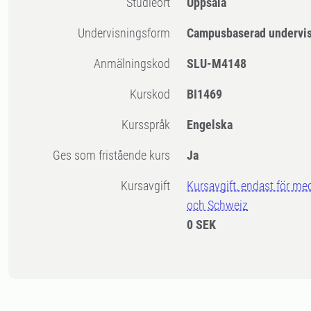
Studieort
Uppsala
Undervisningsform
Campusbaserad undervi
Anmälningskod
SLU-M4148
Kurskod
BI1469
Kursspråk
Engelska
Ges som fristående kurs
Ja
Kursavgift
Kursavgift, endast för me
och Schweiz
0 SEK