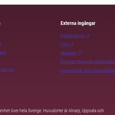
m
Externa ingångar
Antagning.se
t
CSN
rand
Mecenat
Sveriges förenade studentkåre
b hos oss
Universitets- och högskoleråd
samhet över hela Sverige. Huvudorter är Alnarp, Uppsala och