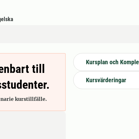
gelska
Kursplan och Komple
enbart till
Kursvärderingar
sstudenter.
arie kurstillfälle.