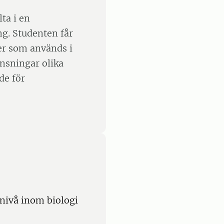
ta i en
ng. Studenten får
der som används i
änsningar olika
de för
nivå inom biologi