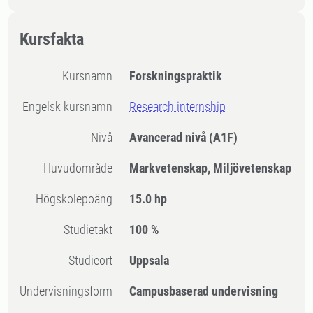
Kursfakta
Kursnamn
Forskningspraktik
Engelsk kursnamn
Research internship
Nivå
Avancerad nivå
(A1F)
Huvudområde
Markvetenskap, Miljövetenskap
högskolepoäng
15.0 hp
Studietakt
100 %
Studieort
Uppsala
Undervisningsform
Campusbaserad undervisning