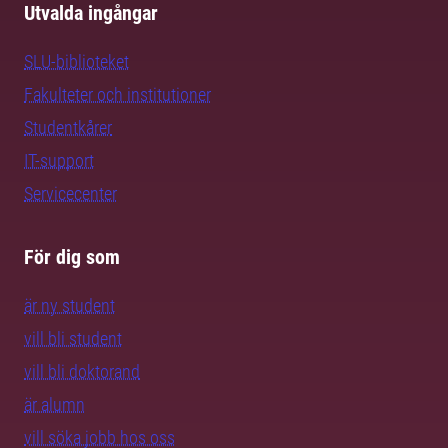
Utvalda ingångar
SLU-biblioteket
Fakulteter och institutioner
Studentkårer
IT-support
Servicecenter
För dig som
är ny student
vill bli student
vill bli doktorand
är alumn
vill söka jobb hos oss