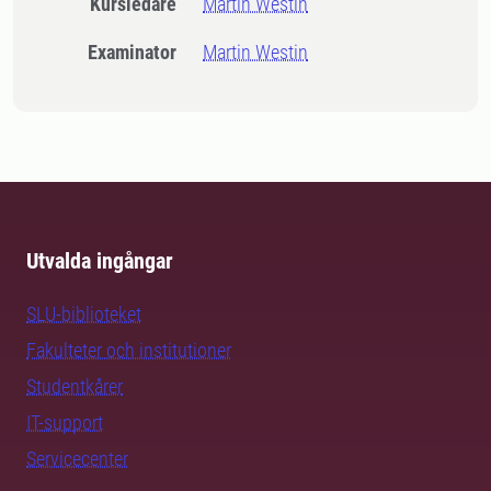
Kursledare
Martin Westin
Examinator
Martin Westin
Utvalda ingångar
SLU-biblioteket
Fakulteter och institutioner
Studentkårer
IT-support
Servicecenter