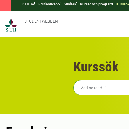
SLU.se
Studentwebb
Studier
Kurser och program
Kurssö
STUDENTWEBBEN
Kurssök
Fritext sökning