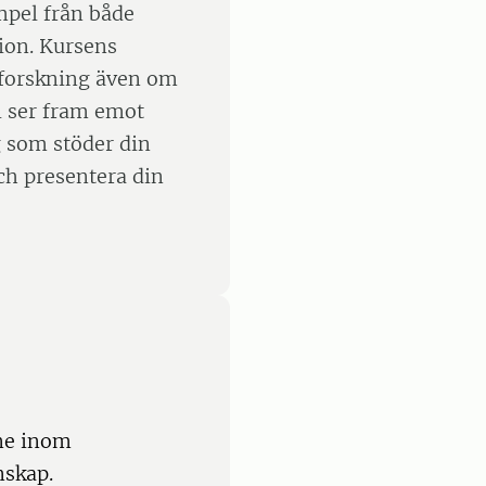
mpel från både
ion. Kursens
v forskning även om
Vi ser fram emot
g som stöder din
och presentera din
ne inom
nskap.