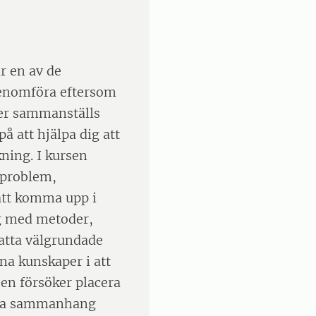
r en av de
genomföra eftersom
ter sammanställs
på att hjälpa dig att
ning. I kursen
 problem,
att komma upp i
ig med metoder,
fatta välgrundade
na kunskaper i att
en försöker placera
iska sammanhang