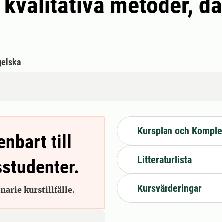
kvalitativa metoder, d
gelska
Kursplan och Komple
enbart till
Litteraturlista
sstudenter.
Kursvärderingar
arie kurstillfälle.