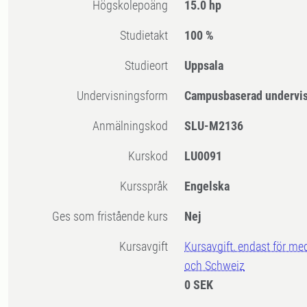
högskolepoäng
15.0 hp
Studietakt
100 %
Studieort
Uppsala
Undervisningsform
Campusbaserad undervi
Anmälningskod
SLU-M2136
Kurskod
LU0091
Kursspråk
Engelska
Ges som fristående kurs
Nej
Kursavgift
Kursavgift, endast för me
och Schweiz
0 SEK