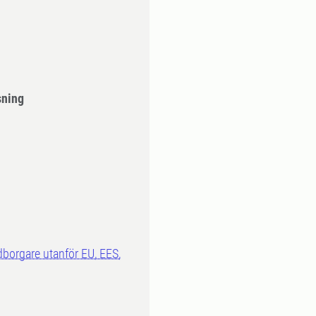
sning
dborgare utanför EU, EES,