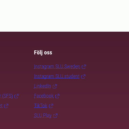
Följ oss
Instagram SLU.Sweden
Instagram SLU.student
LinkedIn
r (SFS)
Facebook
et
TikTok
SLU Play