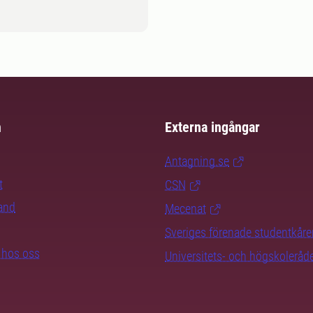
m
Externa ingångar
Antagning.se
t
CSN
rand
Mecenat
Sveriges förenade studentkåre
b hos oss
Universitets- och högskoleråd