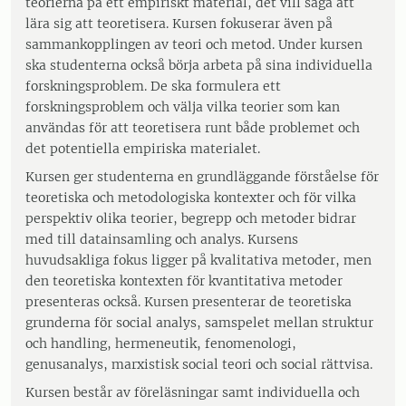
teorierna på ett empiriskt material, det vill säga att
lära sig att teoretisera. Kursen fokuserar även på
sammankopplingen av teori och metod. Under kursen
ska studenterna också börja arbeta på sina individuella
forskningsproblem. De ska formulera ett
forskningsproblem och välja vilka teorier som kan
användas för att teoretisera runt både problemet och
det potentiella empiriska materialet.
Kursen ger studenterna en grundläggande förståelse för
teoretiska och metodologiska kontexter och för vilka
perspektiv olika teorier, begrepp och metoder bidrar
med till datainsamling och analys. Kursens
huvudsakliga fokus ligger på kvalitativa metoder, men
den teoretiska kontexten för kvantitativa metoder
presenteras också. Kursen presenterar de teoretiska
grunderna för social analys, samspelet mellan struktur
och handling, hermeneutik, fenomenologi,
genusanalys, marxistisk social teori och social rättvisa.
Kursen består av föreläsningar samt individuella och