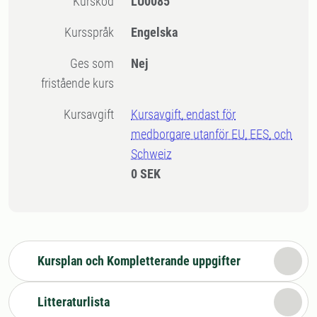
Kurskod
LU0085
Kursspråk
Engelska
Ges som
Nej
fristående kurs
Kursavgift
Kursavgift, endast för
medborgare utanför EU, EES, och
Schweiz
0 SEK
Kursplan och Kompletterande uppgifter
Litteraturlista