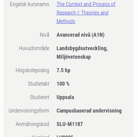
Engelsk kursnamn
The Context and Process of
Research I: Theories and
Methods
Nivå
Avancerad nivå
(A1N)
Huvudområde
Landsbygdsutveckling,
Miljövetenskap
högskolepoäng
7.5 hp
Studietakt
100 %
Studieort
Uppsala
Undervisningsform
Campusbaserad undervisning
Anmälningskod
SLU-M1187