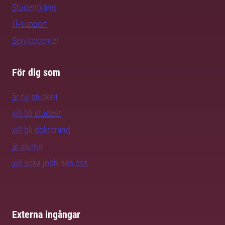
Studentkårer
IT-support
Servicecenter
För dig som
är ny student
vill bli student
vill bli doktorand
är alumn
vill söka jobb hos oss
Externa ingångar