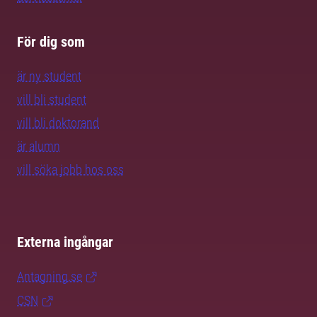
För dig som
är ny student
vill bli student
vill bli doktorand
är alumn
vill söka jobb hos oss
Externa ingångar
Antagning.se
CSN