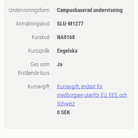
Undervisningsform
Campusbaserad undervisning
Anmälningskod
SLU-M1277
Kurskod
NA0168
Kursspråk
Engelska
Ges som
Ja
fristående kurs
Kursavgift
Kursavgift, endast för
medborgare utanför EU, EES, och
Schweiz
0 SEK