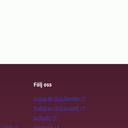
Följ oss
Instagram SLU.Sweden
Instagram SLU.student
LinkedIn
r (SFS)
Facebook