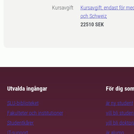
Kursavgift
Kursavgift, endast för me
och Schweiz
22510 SEK
Utvalda ingångar
För dig so
SLU-biblioteket
är ny student
Fakulteter och institutioner
vill bli studen
Studentkårer
vill bli dokto
IT-support
är alumn