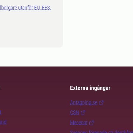
dborgare utanför EU, EES,
m
Externa ingångar
Antagning.se
t
CSN
rand
Mecenat
Sveriges förenade studentkåre