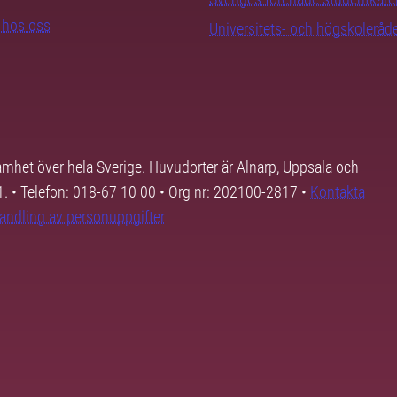
b hos oss
Universitets- och högskoleråd
samhet över hela Sverige. Huvudorter är Alnarp, Uppsala och
01. • Telefon: 018-67 10 00 • Org nr: 202100-2817 •
Kontakta
andling av personuppgifter