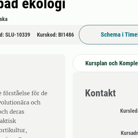
pad ekologi
ska
Schema i Time
d: SLU-10339
Kurskod: BI1486
Kursplan och Komple
Kontakt
förståelse för de
volutionära och
Kursle
och deras
aktisk
rtikultur,
Kursad