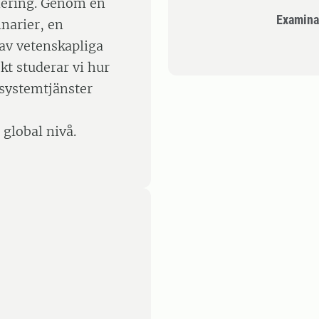
nering. Genom en
Examina
narier, en
av vetenskapliga
kt studerar vi hur
osystemtjänster
 global nivå.