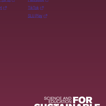
et
TikTok
SLU Play