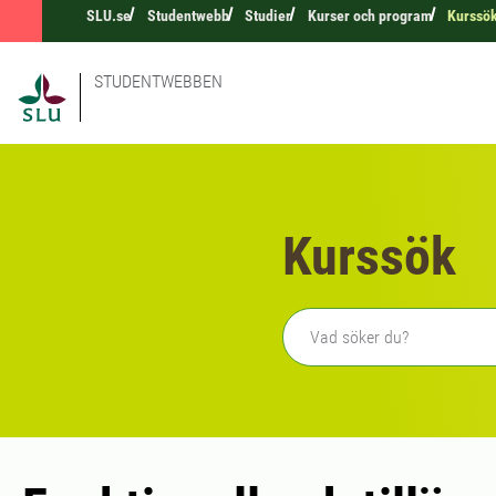
SLU.se
Studentwebb
Studier
Kurser och program
Kurssö
STUDENTWEBBEN
Kurssök
Fritext sökning