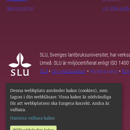
Servicecenter
vill söka job
SLU, Sveriges lantbruksuniversitet, har verk
Umeå. SLU är miljöcertifierat enligt ISO 140
SLU
•
Om webbplatsen
•
Hantera kakor
•
Beh
Denna webbplats använder kakor (cookies), som
lagras i din webbläsare. Vissa kakor är nödvändiga
för att webbplatsen ska fungera korrekt. Andra är
valbara.
Hantera valbara kakor