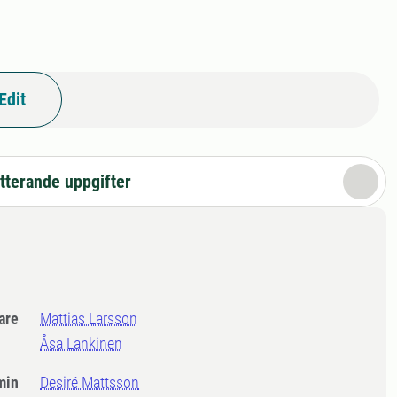
Edit
tterande uppgifter
dare
Mattias Larsson
Åsa Lankinen
min
Desiré Mattsson