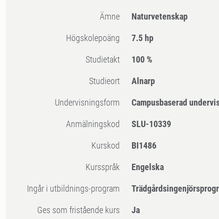
Ämne
Naturvetenskap
högskolepoäng
7.5 hp
Studietakt
100 %
Studieort
Alnarp
Undervisningsform
Campusbaserad undervi
Anmälningskod
SLU-10339
Kurskod
BI1486
Kursspråk
Engelska
Ingår i utbildnings-program
Trädgårdsingenjörsprog
Ges som fristående kurs
Ja