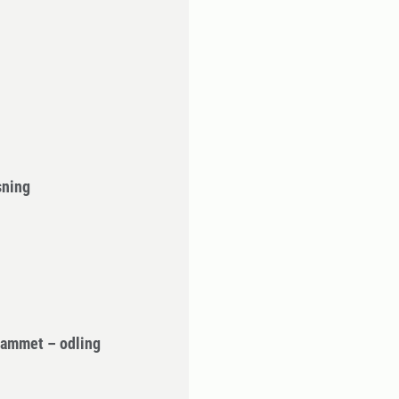
sning
rammet – odling