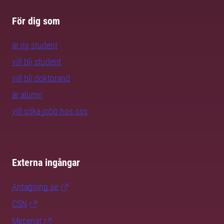
För dig som
är ny student
vill bli student
vill bli doktorand
är alumn
vill söka jobb hos oss
Externa ingångar
Antagning.se
CSN
Mecenat