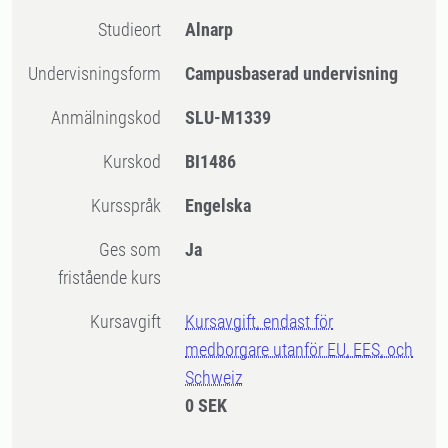
Studieort
Alnarp
Undervisningsform
Campusbaserad undervisning
Anmälningskod
SLU-M1339
Kurskod
BI1486
Kursspråk
Engelska
Ges som
Ja
fristående kurs
Kursavgift
Kursavgift, endast för
medborgare utanför EU, EES, och
Schweiz
0 SEK