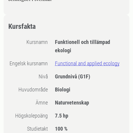
Kursfakta
Kursnamn
Funktionell och tillämpad
ekologi
Engelsk kursnamn
Functional and applied ecology
Nivå
Grundnivå
(G1F)
Huvudområde
Biologi
Ämne
Naturvetenskap
högskolepoäng
7.5 hp
Studietakt
100 %