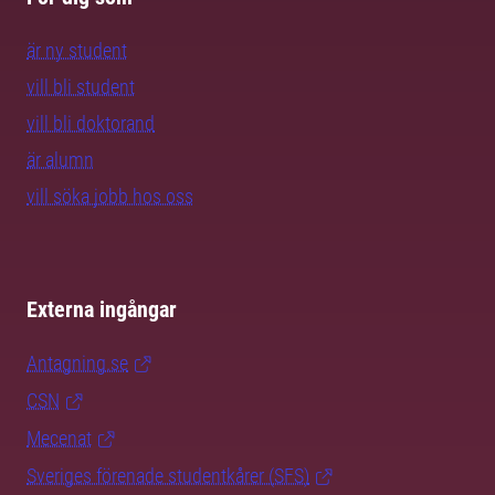
är ny student
vill bli student
vill bli doktorand
är alumn
vill söka jobb hos oss
Externa ingångar
Antagning.se
CSN
Mecenat
Sveriges förenade studentkårer (SFS)