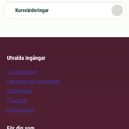
Kursvärderingar
Utvalda ingångar
SLU-biblioteket
Fakulteter och institutioner
Studentkårer
IT-support
Servicecenter
För dig som