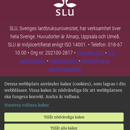
SLU, Sveriges lantbruksuniversitet, har verksamhet över
hela Sverige. Huvudorter är Alnarp, Uppsala och Umeå.
SLU är miljöcertifierat enligt ISO 14001. • Telefon: 018-67
10 00 • Org nr: 202100-2817 •
Kontakta SLU
•
Om
webbplatsen
•
Hantera kakor
•
Behandling av
personuppgifter
Denna webbplats använder kakor (cookies), som lagras i din
webbläsare. Vissa kakor är nödvändiga för att webbplatsen
ska fungera korrekt. Andra är valbara.
Hantera valbara kakor
Tillåt nödvändiga kakor
Tillåt alla kakor