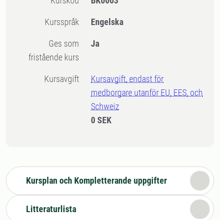
Kurskod
BK0003
Kursspråk
Engelska
Ges som
Ja
fristående kurs
Kursavgift
Kursavgift, endast för
medborgare utanför EU, EES, och
Schweiz
0 SEK
Kursplan och Kompletterande uppgifter
Litteraturlista