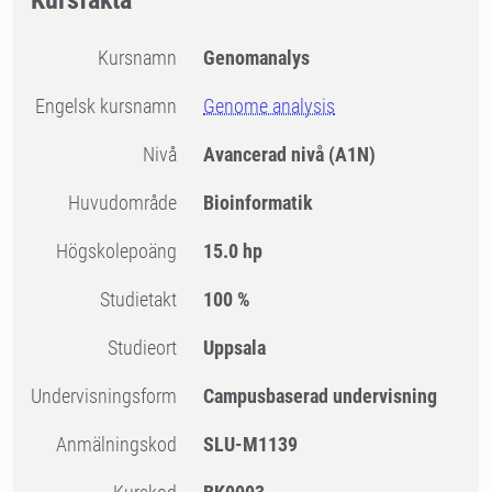
Kursfakta
Kursnamn
Genomanalys
Engelsk kursnamn
Genome analysis
Nivå
Avancerad nivå
(A1N)
Huvudområde
Bioinformatik
högskolepoäng
15.0 hp
Studietakt
100 %
Studieort
Uppsala
Undervisningsform
Campusbaserad undervisning
Anmälningskod
SLU-M1139