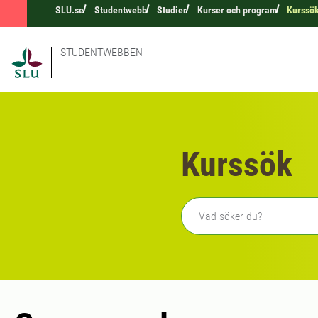
SLU.se
Studentwebb
Studier
Kurser och program
Kurssö
STUDENTWEBBEN
Kurssök
Fritext sökning