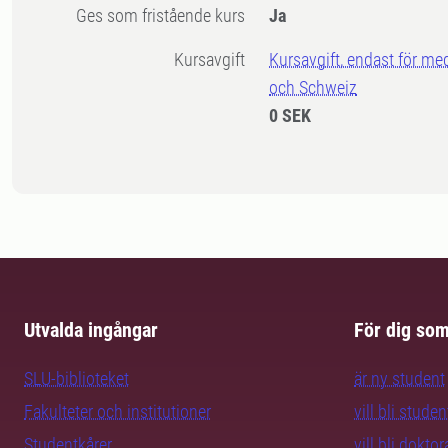
Ges som fristående kurs
Ja
Kursavgift
Kursavgift, endast för me
och Schweiz
0 SEK
Utvalda ingångar
För dig so
SLU-biblioteket
är ny student
Fakulteter och institutioner
vill bli studen
Studentkårer
vill bli dokto