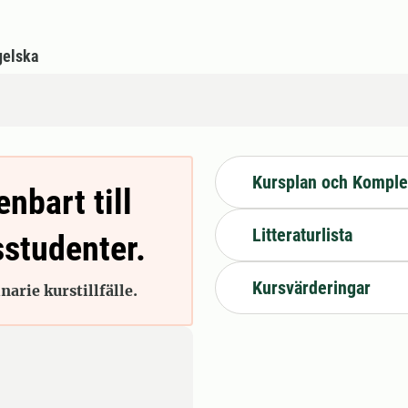
gelska
Kursplan och Komple
enbart till
Litteraturlista
sstudenter.
Kursvärderingar
arie kurstillfälle.