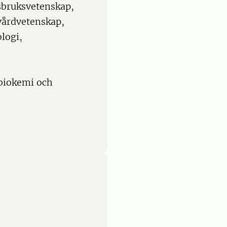
sbruksvetenskap,
vårdvetenskap,
logi,
p biokemi och