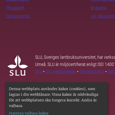
IT-support
är alumn
Servicecenter
vill söka job
SLU, Sveriges lantbruksuniversitet, har verk
Umeå. SLU är miljöcertifierat enligt ISO 140
SLU
•
Om webbplatsen
•
Hantera kakor
•
Beh
Denna webbplats använder kakor (cookies), som
lagras i din webbläsare. Vissa kakor är nödvändiga
för att webbplatsen ska fungera korrekt. Andra är
valbara.
Hantera valbara kakor