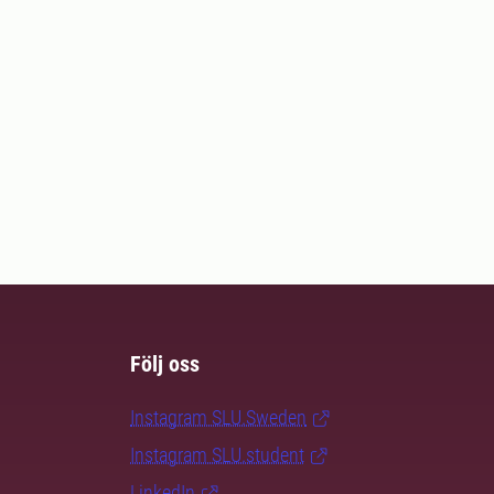
Följ oss
Instagram SLU.Sweden
Instagram SLU.student
LinkedIn