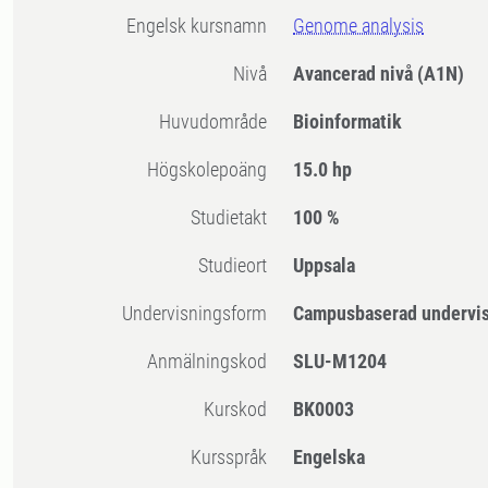
Engelsk kursnamn
Genome analysis
Nivå
Avancerad nivå
(A1N)
Huvudområde
Bioinformatik
högskolepoäng
15.0 hp
Studietakt
100 %
Studieort
Uppsala
Undervisningsform
Campusbaserad undervi
Anmälningskod
SLU-M1204
Kurskod
BK0003
Kursspråk
Engelska