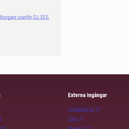
dborgare utanför EU, EES,
m
Externa ingångar
Antagning.se
t
CSN
rand
Mecenat