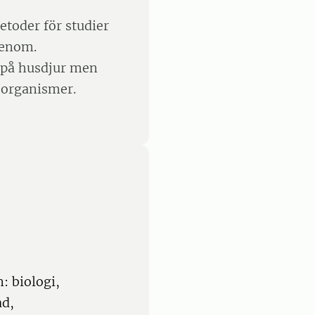
toder för studier
genom.
 på husdjur men
t organismer.
: biologi,
ad,