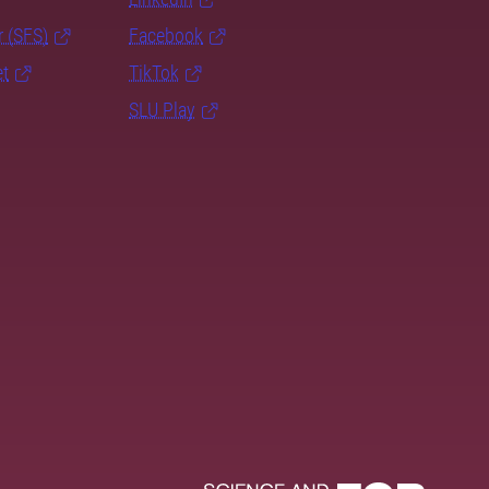
r (SFS)
Facebook
et
TikTok
SLU Play