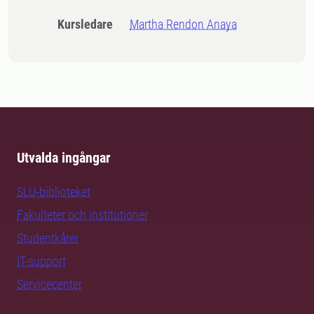
Kursledare
Martha Rendon Anaya
Utvalda ingångar
SLU-biblioteket
Fakulteter och institutioner
Studentkårer
IT-support
Servicecenter