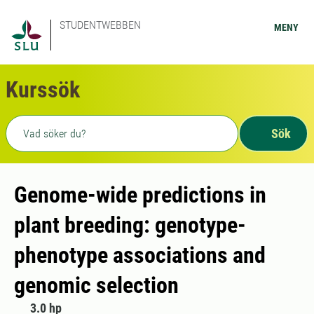
STUDENTWEBBEN
MENY
Kurssök
Fritext sökning
Sök
Genome-wide predictions in
plant breeding: genotype-
phenotype associations and
genomic selection
3.0 hp