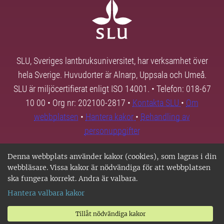
SLU, Sveriges lantbruksuniversitet, har verksamhet över
hela Sverige. Huvudorter är Alnarp, Uppsala och Umeå.
SLU är miljöcertifierat enligt ISO 14001. • Telefon: 018-67
10 00 • Org nr: 202100-2817 •
Kontakta SLU
•
Om
webbplatsen
•
Hantera kakor
•
Behandling av
personuppgifter
Denna webbplats använder kakor (cookies), som lagras i din
webbläsare. Vissa kakor är nödvändiga för att webbplatsen
ska fungera korrekt. Andra är valbara.
Hantera valbara kakor
Tillåt nödvändiga kakor