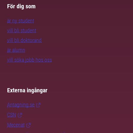
För dig som
är ny student
vill bli student
vill bli doktorand
är alumn
vill söka jobb hos oss
Externa ingångar
Antagning.se
CSN
Mecenat