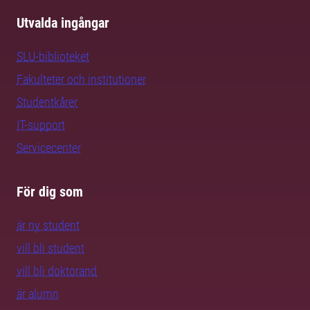
Utvalda ingångar
SLU-biblioteket
Fakulteter och institutioner
Studentkårer
IT-support
Servicecenter
För dig som
är ny student
vill bli student
vill bli doktorand
är alumn