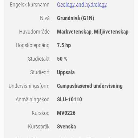
Engelsk kursnamn
Geology and hydrology
Nivå
Grundnivå
(G1N)
Huvudområde
Markvetenskap, Miljövetenskap
högskolepoäng
7.5 hp
Studietakt
50 %
Studieort
Uppsala
Undervisningsform
Campusbaserad undervisning
Anmälningskod
SLU-10110
Kurskod
MV0226
Kursspråk
Svenska