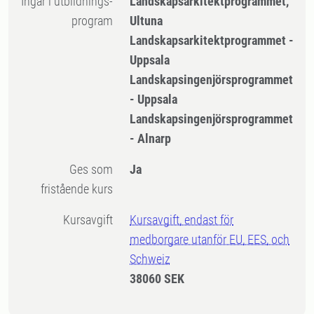
Ingår i utbildnings-
Landskapsarkitektprogrammet,
program
Ultuna
Landskapsarkitektprogrammet -
Uppsala
Landskapsingenjörsprogrammet
- Uppsala
Landskapsingenjörsprogrammet
- Alnarp
Ges som
Ja
fristående kurs
Kursavgift
Kursavgift, endast för
medborgare utanför EU, EES, och
Schweiz
38060 SEK