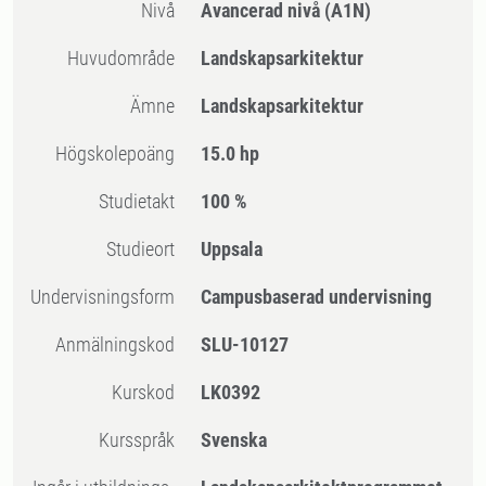
Nivå
Avancerad nivå
(A1N)
Huvudområde
Landskapsarkitektur
Ämne
Landskapsarkitektur
högskolepoäng
15.0 hp
Studietakt
100 %
Studieort
Uppsala
Undervisningsform
Campusbaserad undervisning
Anmälningskod
SLU-10127
Kurskod
LK0392
Kursspråk
Svenska