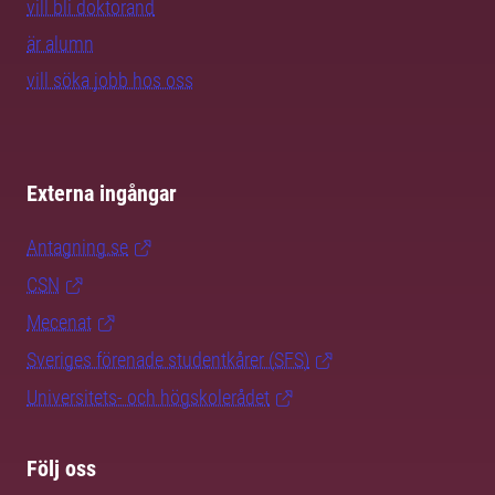
vill bli doktorand
är alumn
vill söka jobb hos oss
Externa ingångar
Antagning.se
CSN
Mecenat
Sveriges förenade studentkårer (SFS)
Universitets- och högskolerådet
Följ oss