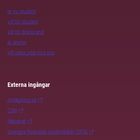
är ny student
vill bli student
vill bli doktorand
är alumn
vill söka jobb hos oss
Externa ingångar
Antagning.se
CSN
Mecenat
Sveriges förenade studentkårer (SFS)