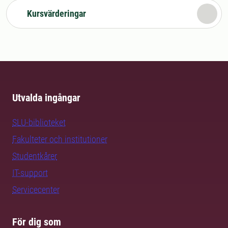
Kursvärderingar
Utvalda ingångar
SLU-biblioteket
Fakulteter och institutioner
Studentkårer
IT-support
Servicecenter
För dig som