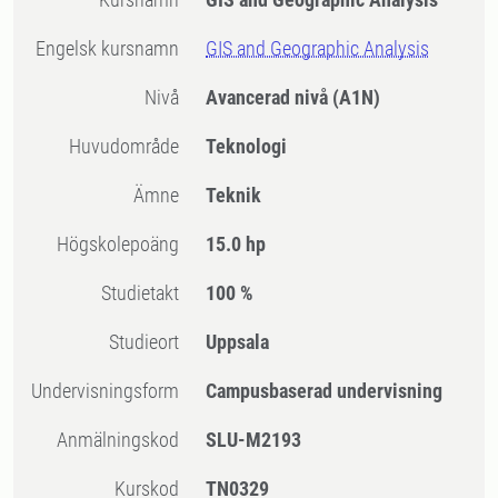
Engelsk kursnamn
GIS and Geographic Analysis
Nivå
Avancerad nivå
(A1N)
Huvudområde
Teknologi
Ämne
Teknik
högskolepoäng
15.0 hp
Studietakt
100 %
Studieort
Uppsala
Undervisningsform
Campusbaserad undervisning
Anmälningskod
SLU-M2193
Kurskod
TN0329