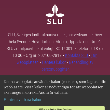
SLU, Sveriges lantbruksuniversitet, har verksamhet över
hela Sverige. Huvudorter är Alnarp, Uppsala och Umeå.
SLU är miljöcertifierat enligt ISO 14001. • Telefon: 018-67
10 00 • Org nr: 202100-2817 •
Kontakta SLU
•
Om
webbplatsen
•
Hantera kakor
•
Behandling av
personuppgifter
Denna webbplats använder kakor (cookies), som lagras i din
webbläsare. Vissa kakor är nödvändiga för att webbplatsen
ska fungera korrekt. Andra är valbara.
Hantera valbara kakor
Tillåt nödvändiga kakor