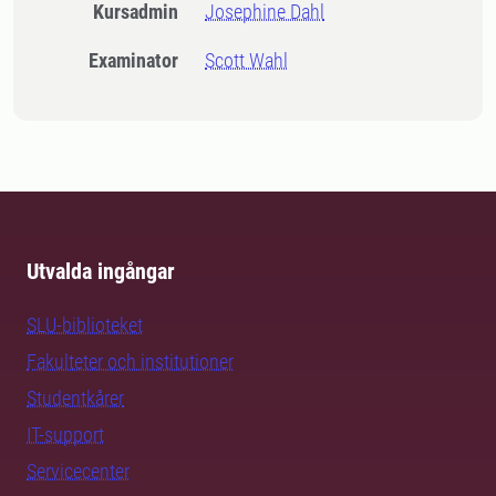
Kursadmin
Josephine Dahl
Examinator
Scott Wahl
Utvalda ingångar
SLU-biblioteket
Fakulteter och institutioner
Studentkårer
IT-support
Servicecenter