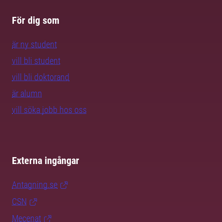
För dig som
är ny student
vill bli student
vill bli doktorand
är alumn
vill söka jobb hos oss
Externa ingångar
Antagning.se
CSN
Mecenat