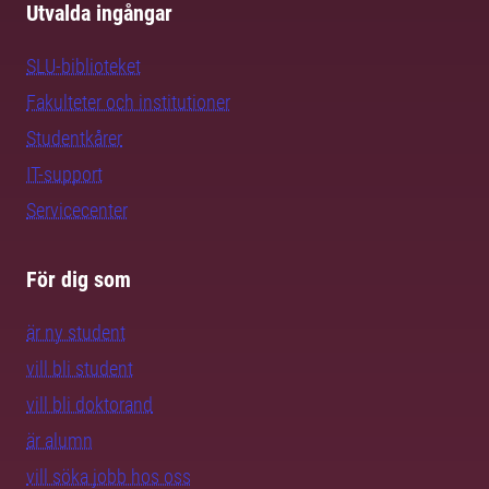
Utvalda ingångar
SLU-biblioteket
Fakulteter och institutioner
Studentkårer
IT-support
Servicecenter
För dig som
är ny student
vill bli student
vill bli doktorand
är alumn
vill söka jobb hos oss