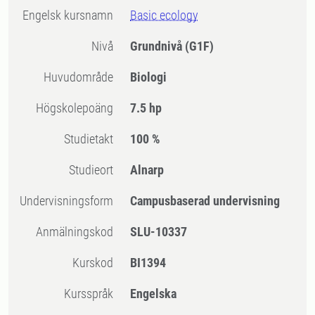
Engelsk kursnamn
Basic ecology
Nivå
Grundnivå
(G1F)
Huvudområde
Biologi
högskolepoäng
7.5 hp
Studietakt
100 %
Studieort
Alnarp
Undervisningsform
Campusbaserad undervisning
Anmälningskod
SLU-10337
Kurskod
BI1394
Kursspråk
Engelska