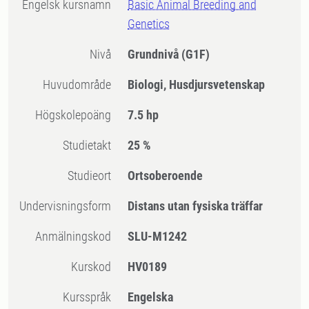
Engelsk kursnamn
Basic Animal Breeding and
Genetics
Nivå
Grundnivå
(G1F)
Huvudområde
Biologi, Husdjursvetenskap
högskolepoäng
7.5 hp
Studietakt
25 %
Studieort
Ortsoberoende
Undervisningsform
Distans utan fysiska träffar
Anmälningskod
SLU-M1242
Kurskod
HV0189
Kursspråk
Engelska