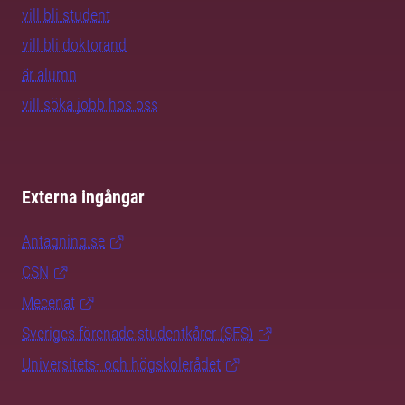
vill bli student
vill bli doktorand
är alumn
vill söka jobb hos oss
Externa ingångar
Antagning.se
CSN
Mecenat
Sveriges förenade studentkårer (SFS)
Universitets- och högskolerådet