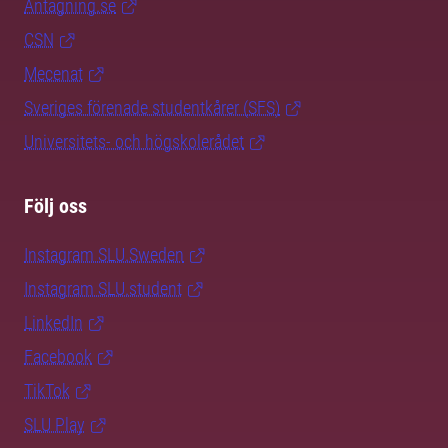
Antagning.se
CSN
Mecenat
Sveriges förenade studentkårer (SFS)
Universitets- och högskolerådet
Följ oss
Instagram SLU.Sweden
Instagram SLU.student
LinkedIn
Facebook
TikTok
SLU Play