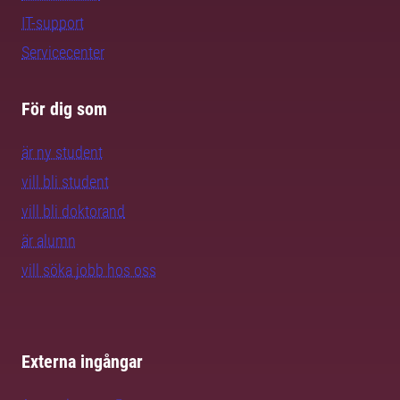
IT-support
Servicecenter
För dig som
är ny student
vill bli student
vill bli doktorand
är alumn
vill söka jobb hos oss
Externa ingångar