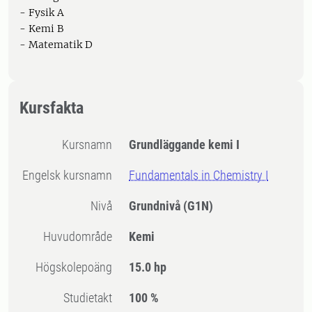
- Fysik A
- Kemi B
- Matematik D
Kursfakta
Kursnamn
Grundläggande kemi I
Engelsk kursnamn
Fundamentals in Chemistry I
Nivå
Grundnivå
(G1N)
Huvudområde
Kemi
högskolepoäng
15.0 hp
Studietakt
100 %