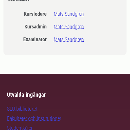
Kursledare
Mats Sandgren
Kursadmin
Mats Sandgren
Examinator
Mats Sandgren
Utvalda ingångar
SLU-biblioteket
Fakulteter och institutioner
Studentkårer