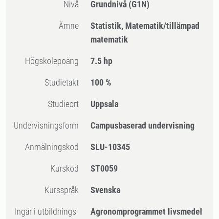
Nivå
Grundnivå
(G1N)
Ämne
Statistik, Matematik/tillämpad
matematik
högskolepoäng
7.5 hp
Studietakt
100 %
Studieort
Uppsala
Undervisningsform
Campusbaserad undervisning
Anmälningskod
SLU-10345
Kurskod
ST0059
Kursspråk
Svenska
Ingår i utbildnings-
Agronomprogrammet livsmedel