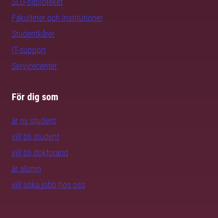
SLU-biblioteket
Fakulteter och institutioner
Studentkårer
IT-support
Servicecenter
För dig som
är ny student
vill bli student
vill bli doktorand
är alumn
vill söka jobb hos oss