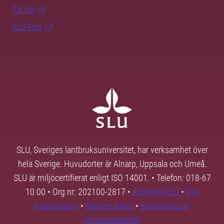
TikTok
SLU Play
SLU, Sveriges lantbruksuniversitet, har verksamhet över
hela Sverige. Huvudorter är Alnarp, Uppsala och Umeå.
SLU är miljöcertifierat enligt ISO 14001. • Telefon: 018-67
10 00 • Org nr: 202100-2817 •
Kontakta SLU
•
Om
webbplatsen
•
Hantera kakor
•
Behandling av
personuppgifter