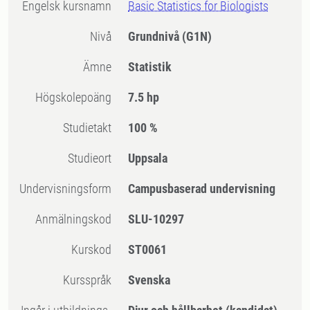
Engelsk kursnamn
Basic Statistics for Biologists
Nivå
Grundnivå
(G1N)
Ämne
Statistik
högskolepoäng
7.5 hp
Studietakt
100 %
Studieort
Uppsala
Undervisningsform
Campusbaserad undervisning
Anmälningskod
SLU-10297
Kurskod
ST0061
Kursspråk
Svenska