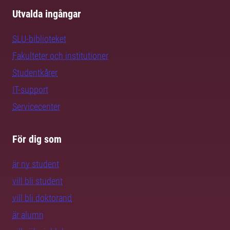
Utvalda ingångar
SLU-biblioteket
Fakulteter och institutioner
Studentkårer
IT-support
Servicecenter
För dig som
är ny student
vill bli student
vill bli doktorand
är alumn