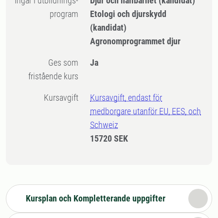
Ingår i utbildnings-
Djur och hållbarhet (kandidat)
program
Etologi och djurskydd
(kandidat)
Agronomprogrammet djur
Ges som
Ja
fristående kurs
Kursavgift
Kursavgift, endast för
medborgare utanför EU, EES, och
Schweiz
15720 SEK
Kursplan och Kompletterande uppgifter