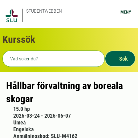
STUDENTWEBBEN
MENY
Kurssök
Fritext sökning
Sök
Hållbar förvaltning av boreala
skogar
15.0 hp
2026-03-24 - 2026-06-07
Umeå
Engelska
Anmälningskod: SLU-M4162