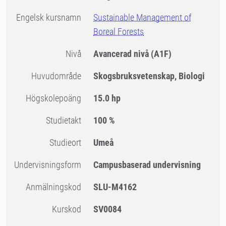
Engelsk kursnamn
Sustainable Management of
Boreal Forests
Nivå
Avancerad nivå
(A1F)
Huvudområde
Skogsbruksvetenskap, Biologi
högskolepoäng
15.0 hp
Studietakt
100 %
Studieort
Umeå
Undervisningsform
Campusbaserad undervisning
Anmälningskod
SLU-M4162
Kurskod
SV0084