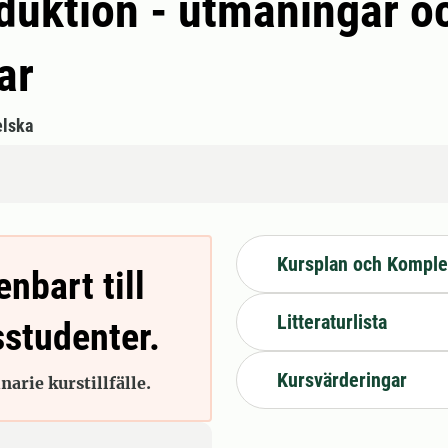
duktion - utmaningar o
ar
lska
Kursplan och Komple
enbart till
Litteraturlista
sstudenter.
Kursvärderingar
arie kurstillfälle.