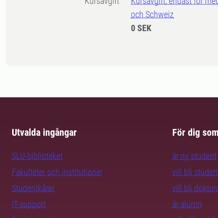
Kursavgift
Kursavgift, endast för me
och Schweiz
0 SEK
Utvalda ingångar
För dig so
SLU-biblioteket
är ny student
Fakulteter och institutioner
vill bli studen
Studentkårer
vill bli dokto
IT-support
är alumn