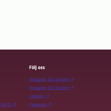
Följ oss
Instagram SLU.Sweden
Instagram SLU.student
LinkedIn
r (SFS)
Facebook