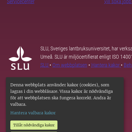
Servicecenter
vill söka job
SLU, Sveriges lantbruksuniversitet, har verk
Umeå. SLU är miljöcertifierat enligt ISO 140
SLU
•
Om webbplatsen
•
Hantera kakor
•
Beh
Denna webbplats använder kakor (cookies), som
lagras i din webbläsare. Vissa kakor är nödvändiga
för att webbplatsen ska fungera korrekt. Andra är
valbara.
Hantera valbara kakor
Tillåt nödvändiga kakor