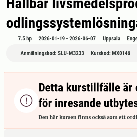
Hållbar livsmedelspro
odlingssystemlösning
7.5 hp
2026-01-19 - 2026-06-07
Uppsala
Enge
Anmälningskod: SLU-M3233
Kurskod: MX0146
Detta kurstillfälle är 

för inresande utbyte
Den här kursen finns också som ett ordin