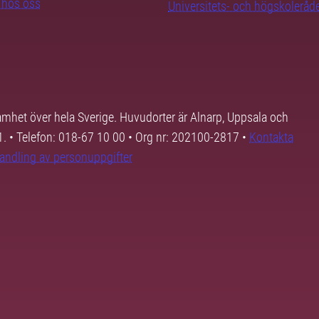
b hos oss
Universitets- och högskoleråd
samhet över hela Sverige. Huvudorter är Alnarp, Uppsala och
01. • Telefon: 018-67 10 00 • Org nr: 202100-2817 •
Kontakta
andling av personuppgifter