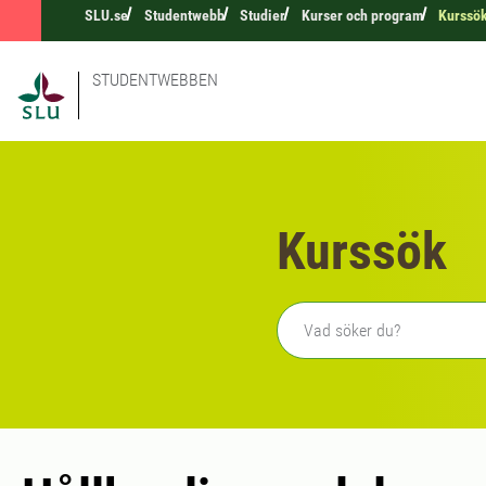
SLU.se
Studentwebb
Studier
Kurser och program
Kurssö
STUDENTWEBBEN
Kurssök
Fritext sökning