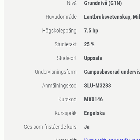
Nivå
Grundnivå
(G1N)
Huvudområde
Lantbruksvetenskap, Mi
högskolepoäng
7.5 hp
Studietakt
25 %
Studieort
Uppsala
Undervisningsform
Campusbaserad undervi
Anmälningskod
SLU-M3233
Kurskod
MX0146
Kursspråk
Engelska
Ges som fristående kurs
Ja