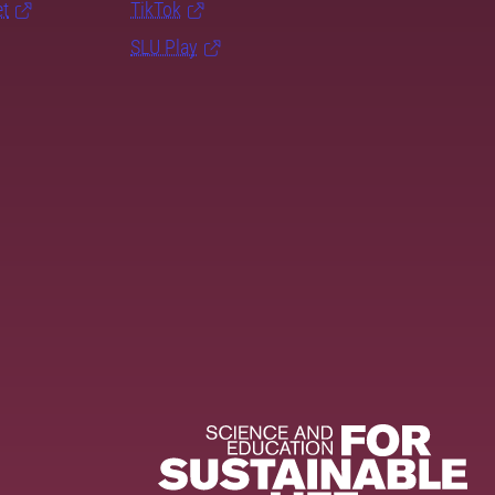
et
TikTok
SLU Play