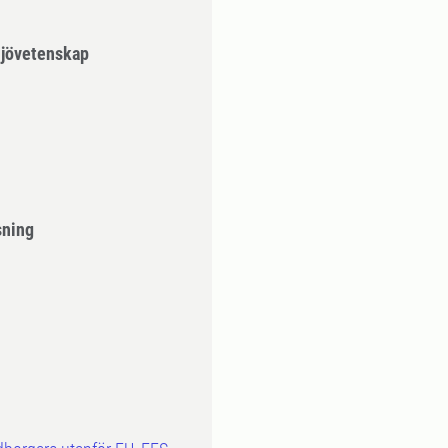
ljövetenskap
sning