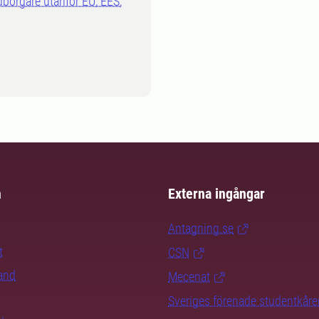
dborgare utanför EU, EES,
m
Externa ingångar
Antagning.se
t
CSN
rand
Mecenat
Sveriges förenade studentkåre