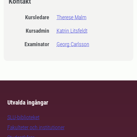
Kontakt
Kursledare
Therese Malm
Kursadmin
Katrin Litsfeldt
Examinator
Georg Carlsson
Utvalda ingångar
SLU-biblioteket
Fakulteter och institutioner