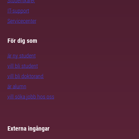
Studentkårer
IT-support
Servicecenter
För dig som
är ny student
vill bli student
vill bli doktorand
är alumn
vill söka jobb hos oss
Externa ingångar