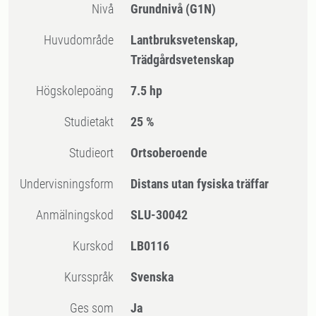
Nivå
Grundnivå
(G1N)
Huvudområde
Lantbruksvetenskap,
Trädgårdsvetenskap
högskolepoäng
7.5 hp
Studietakt
25 %
Studieort
Ortsoberoende
Undervisningsform
Distans utan fysiska träffar
Anmälningskod
SLU-30042
Kurskod
LB0116
Kursspråk
Svenska
Ges som
Ja