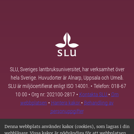
SLU, Sveriges lantbruksuniversitet, har verksamhet över
hela Sverige. Huvudorter är Alnarp, Uppsala och Umeå.
SLU är miljöcertifierat enligt ISO 14001. • Telefon: 018-67
10 00 • Org nr: 202100-2817 •
Kontakta SLU
•
Om
webbplatsen
•
Hantera kakor
•
Behandling av
personuppgifter
Denna webbplats använder kakor (cookies), som lagras i din
webbläsare. Vissa kakor är nödvändiga för att webbplatsen