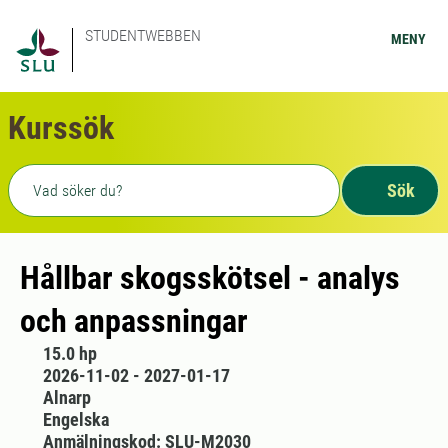
STUDENTWEBBEN
MENY
Kurssök
Fritext sökning
Sök
Hållbar skogsskötsel - analys
och anpassningar
15.0 hp
2026-11-02 - 2027-01-17
Alnarp
Engelska
Anmälningskod: SLU-M2030