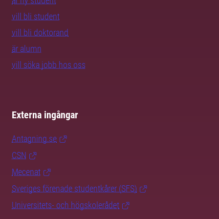
är ny student
vill bli student
vill bli doktorand
är alumn
vill söka jobb hos oss
Externa ingångar
Antagning.se
CSN
Mecenat
Sveriges förenade studentkårer (SFS)
Universitets- och högskolerådet