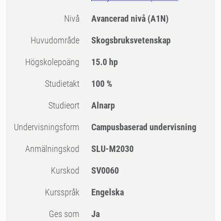
Nivå
Avancerad nivå
(A1N)
Huvudområde
Skogsbruksvetenskap
högskolepoäng
15.0 hp
Studietakt
100 %
Studieort
Alnarp
Undervisningsform
Campusbaserad undervisning
Anmälningskod
SLU-M2030
Kurskod
SV0060
Kursspråk
Engelska
Ges som
Ja