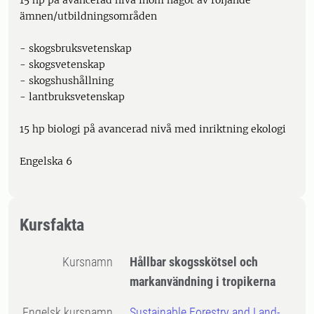
15 hp på avancerad nivå inom något av följande
ämnen/utbildningsområden
- skogsbruksvetenskap
- skogsvetenskap
- skogshushållning
- lantbruksvetenskap
15 hp biologi på avancerad nivå med inriktning ekologi
Engelska 6
Kursfakta
Kursnamn
Hållbar skogsskötsel och
markanvändning i tropikerna
Engelsk kursnamn
Sustainable Forestry and Land-