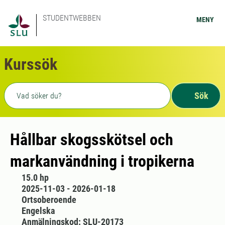
STUDENTWEBBEN
MENY
Kurssök
Fritext sökning
Sök
Hållbar skogsskötsel och
markanvändning i tropikerna
15.0 hp
2025-11-03 - 2026-01-18
Ortsoberoende
Engelska
Anmälningskod: SLU-20173