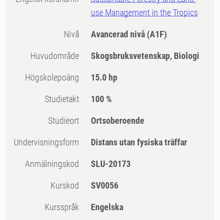
use Management in the Tropics
Nivå
Avancerad nivå
(A1F)
Huvudområde
Skogsbruksvetenskap, Biologi
högskolepoäng
15.0 hp
Studietakt
100 %
Studieort
Ortsoberoende
Undervisningsform
Distans utan fysiska träffar
Anmälningskod
SLU-20173
Kurskod
SV0056
Kursspråk
Engelska