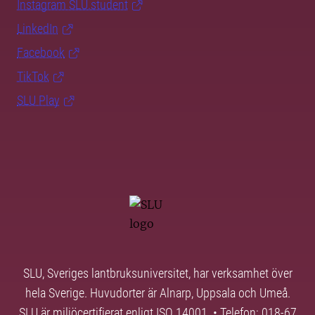
Instagram SLU.student
LinkedIn
Facebook
TikTok
SLU Play
SLU, Sveriges lantbruksuniversitet, har verksamhet över
hela Sverige. Huvudorter är Alnarp, Uppsala och Umeå.
SLU är miljöcertifierat enligt ISO 14001. • Telefon: 018-67