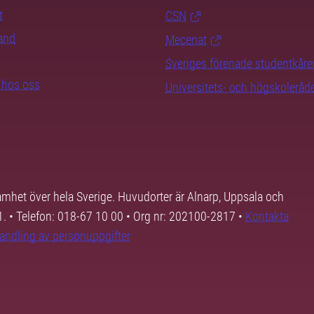
t
CSN
rand
Mecenat
Sveriges förenade studentkåre
b hos oss
Universitets- och högskoleråd
samhet över hela Sverige. Huvudorter är Alnarp, Uppsala och
01. • Telefon: 018-67 10 00 • Org nr: 202100-2817 •
Kontakta
andling av personuppgifter