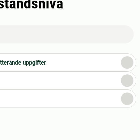
eståndsnivå
tterande uppgifter