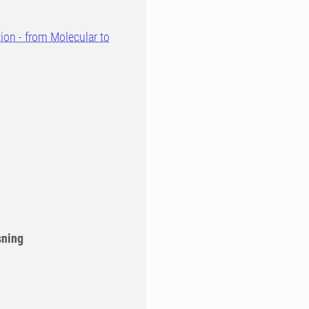
ion - from Molecular to
sning