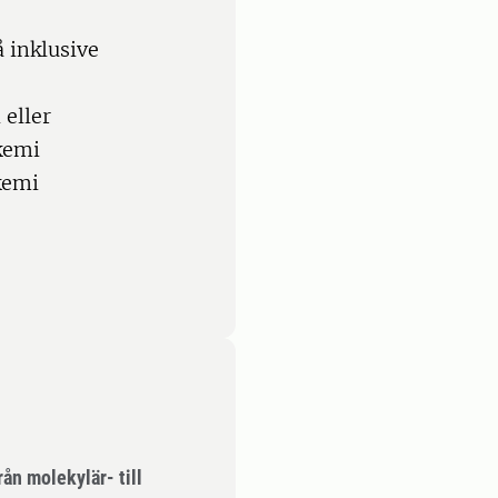
 inklusive
 eller
kemi
kemi
ån molekylär- till