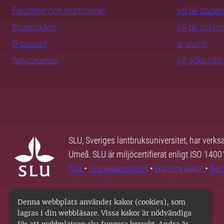
Fakulteter och institutioner
vill bli studen
Studentkårer
vill bli dokto
IT-support
är alumn
Servicecenter
vill söka job
SLU, Sveriges lantbruksuniversitet, har verk
Umeå. SLU är miljöcertifierat enligt ISO 140
SLU
•
Om webbplatsen
•
Hantera kakor
•
Beh
Denna webbplats använder kakor (cookies), som
lagras i din webbläsare. Vissa kakor är nödvändiga