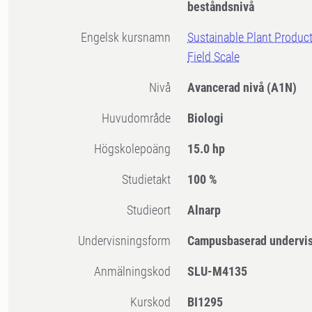
beståndsnivå
Engelsk kursnamn
Sustainable Plant Product
Field Scale
Nivå
Avancerad nivå
(A1N)
Huvudområde
Biologi
högskolepoäng
15.0 hp
Studietakt
100 %
Studieort
Alnarp
Undervisningsform
Campusbaserad undervi
Anmälningskod
SLU-M4135
Kurskod
BI1295