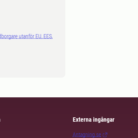
dborgare utanför EU, EES,
m
Externa ingångar
Antagning.se