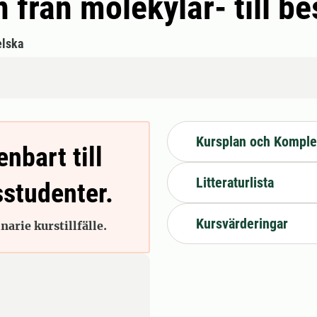
 från molekylär- till b
lska
Kursplan och Komple
enbart till
Litteraturlista
sstudenter.
Kursvärderingar
arie kurstillfälle.