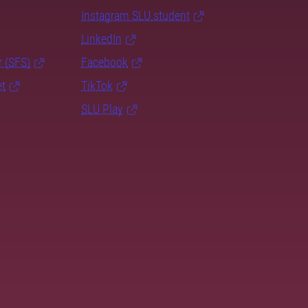
Instagram SLU.student
LinkedIn
r (SFS)
Facebook
et
TikTok
SLU Play