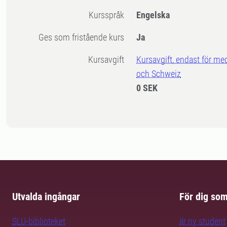
Kursspråk
Engelska
Ges som fristående kurs
Ja
Kursavgift
Kursavgift, endast för me
och Schweiz
0 SEK
Utvalda ingångar
För dig so
SLU-biblioteket
är ny student