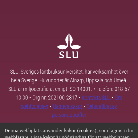
SLU, Sveriges lantbruksuniversitet, har verksamhet över
hela Sverige. Huvudorter är Alnarp, Uppsala och Umeå.
SLU är miljöcertifierat enligt ISO 14001. • Telefon: 018-67
10 00 • Org nr: 202100-2817 •
Kontakta SLU
•
Om
webbplatsen
•
Hantera kakor
•
Behandling av
personuppgifter
Denna webbplats använder kakor (cookies), som lagras i din
webbläsare. Vissa kakor är nödvändiga för att webbplatsen