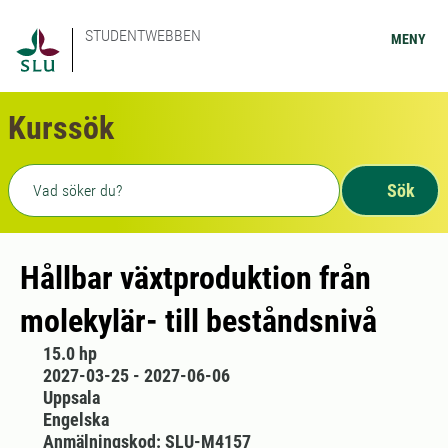
STUDENTWEBBEN
MENY
Kurssök
Fritext sökning
Sök
Hållbar växtproduktion från
molekylär- till beståndsnivå
15.0 hp
2027-03-25 - 2027-06-06
Uppsala
Engelska
Anmälningskod: SLU-M4157