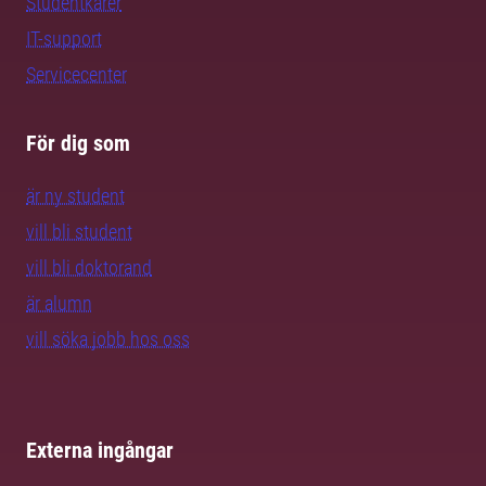
Studentkårer
IT-support
Servicecenter
För dig som
är ny student
vill bli student
vill bli doktorand
är alumn
vill söka jobb hos oss
Externa ingångar