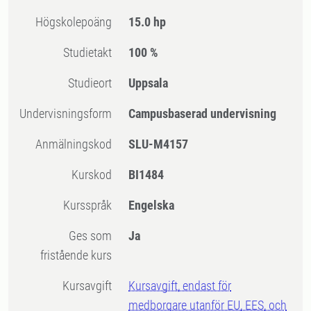
högskolepoäng
15.0 hp
Studietakt
100 %
Studieort
Uppsala
Undervisningsform
Campusbaserad undervisning
Anmälningskod
SLU-M4157
Kurskod
BI1484
Kursspråk
Engelska
Ges som
Ja
fristående kurs
Kursavgift
Kursavgift, endast för
medborgare utanför EU, EES, och