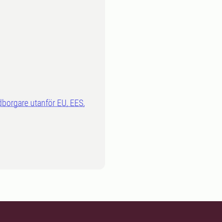
dborgare utanför EU, EES,