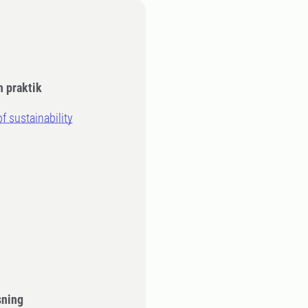
h praktik
of sustainability
sning