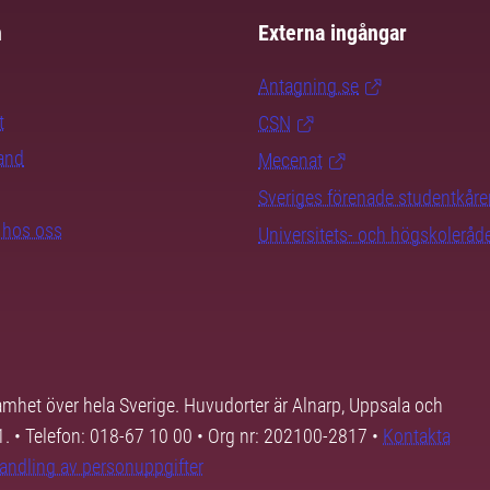
m
Externa ingångar
Antagning.se
t
CSN
rand
Mecenat
Sveriges förenade studentkåre
b hos oss
Universitets- och högskoleråd
samhet över hela Sverige. Huvudorter är Alnarp, Uppsala och
01. • Telefon: 018-67 10 00 • Org nr: 202100-2817 •
Kontakta
andling av personuppgifter