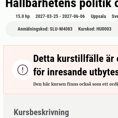
Hållbarhetens politik 
15.0 hp
2027-03-25 - 2027-06-06
Uppsala
Sv
Anmälningskod: SLU-M4083
Kurskod: HU0003
Detta kurstillfälle är 

för inresande utbyte
Den här kursen finns också som ett ordin
Kursbeskrivning