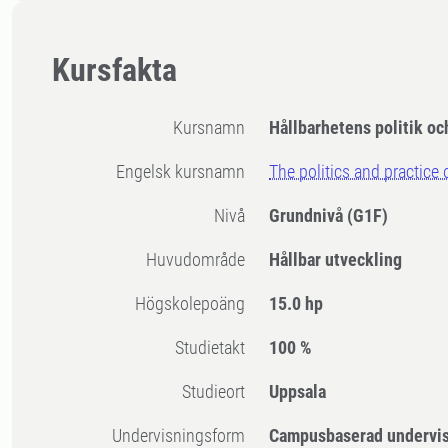
Kursfakta
Kursnamn
Hållbarhetens politik oc
Engelsk kursnamn
The politics and practice 
Nivå
Grundnivå
(G1F)
Huvudområde
Hållbar utveckling
högskolepoäng
15.0 hp
Studietakt
100 %
Studieort
Uppsala
Undervisningsform
Campusbaserad undervi