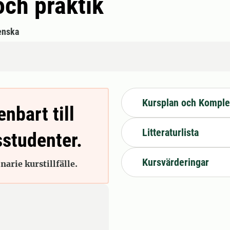
och praktik
enska
Kursplan och Komple
enbart till
Litteraturlista
sstudenter.
Kursvärderingar
arie kurstillfälle.