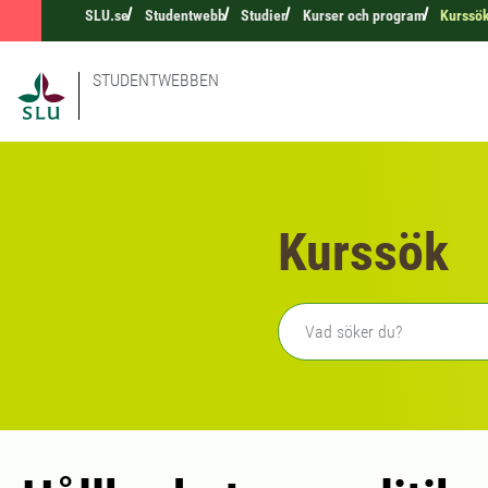
SLU.se
Studentwebb
Studier
Kurser och program
Kurssö
STUDENTWEBBEN
Kurssök
Fritext sökning