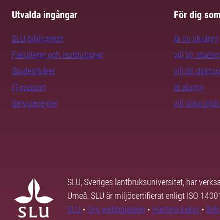
Utvalda ingångar
För dig so
SLU-biblioteket
är ny student
Fakulteter och institutioner
vill bli studen
Studentkårer
vill bli dokto
IT-support
är alumn
Servicecenter
vill söka job
SLU, Sveriges lantbruksuniversitet, har verk
Umeå. SLU är miljöcertifierat enligt ISO 140
SLU
•
Om webbplatsen
•
Hantera kakor
•
Beh