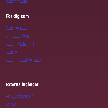
Servicecenter
För dig som
är ny student
vill bli student
vill bli doktorand
är alumn
vill söka jobb hos oss
Externa ingångar
Antagning.se
CSN