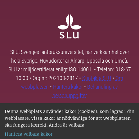
SLU, Sveriges lantbruksuniversitet, har verksamhet över
hela Sverige. Huvudorter är Alnarp, Uppsala och Umeå.
SLU är miljöcertifierat enligt ISO 14001. • Telefon: 018-67
10 00 • Org nr: 202100-2817 •
Kontakta SLU
•
Om
webbplatsen
•
Hantera kakor
•
Behandling av
personuppgifter
Denna webbplats använder kakor (cookies), som lagras i din
webbläsare. Vissa kakor är nödvändiga för att webbplatsen
ska fungera korrekt. Andra är valbara.
Hantera valbara kakor