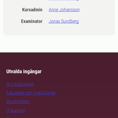
Kursadmin
Anne Johansson
Examinator
Jonas Sundberg
Utvalda ingångar
SLU-biblioteket
Fakulteter och institutioner
Studentkårer
IT-support