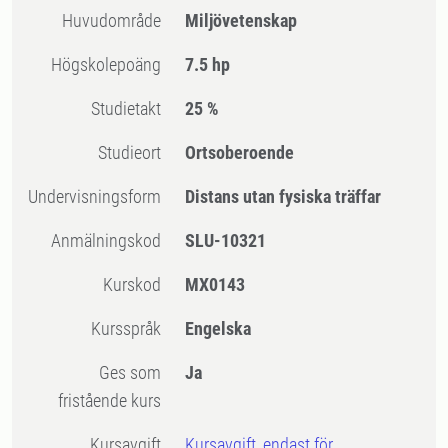
Huvudområde
Miljövetenskap
högskolepoäng
7.5 hp
Studietakt
25 %
Studieort
Ortsoberoende
Undervisningsform
Distans utan fysiska träffar
Anmälningskod
SLU-10321
Kurskod
MX0143
Kursspråk
Engelska
Ges som
Ja
fristående kurs
Kursavgift
Kursavgift, endast för