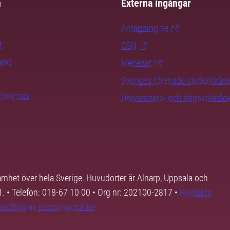
m
Externa ingångar
Antagning.se
t
CSN
rand
Mecenat
Sveriges förenade studentkåre
b hos oss
Universitets- och högskoleråd
samhet över hela Sverige. Huvudorter är Alnarp, Uppsala och
01. • Telefon: 018-67 10 00 • Org nr: 202100-2817 •
Kontakta
andling av personuppgifter