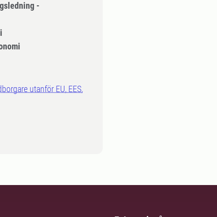
gsledning -
i
onomi
dborgare utanför EU, EES,