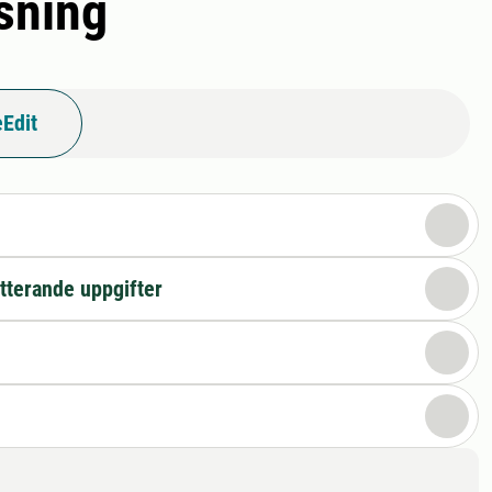
isning
Edit
n
tterande uppgifter