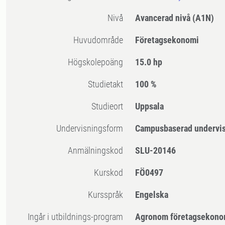
Nivå
Avancerad nivå
(A1N)
Huvudområde
Företagsekonomi
högskolepoäng
15.0 hp
Studietakt
100 %
Studieort
Uppsala
Undervisningsform
Campusbaserad undervi
Anmälningskod
SLU-20146
Kurskod
FÖ0497
Kursspråk
Engelska
Ingår i utbildnings-program
Agronom företagsekono