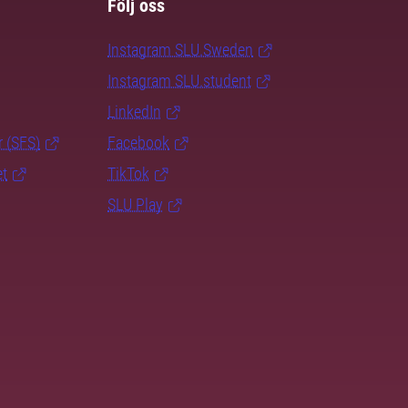
Följ oss
Instagram SLU.Sweden
Instagram SLU.student
LinkedIn
r (SFS)
Facebook
et
TikTok
SLU Play