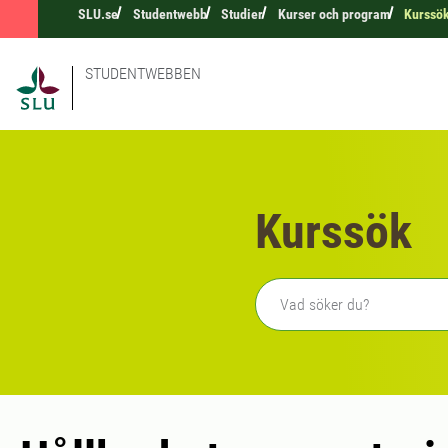
SLU.se
Studentwebb
Studier
Kurser och program
Kurssö
STUDENTWEBBEN
Kurssök
Fritext sökning