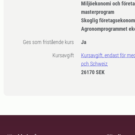
Miljöekonomi och företa
masterprogram
Skoglig företagsekonom
Agronomprogrammet ek
Ges som fristående kurs
Ja
Kursavgift
Kursavgift, endast för me
och Schweiz
26170 SEK