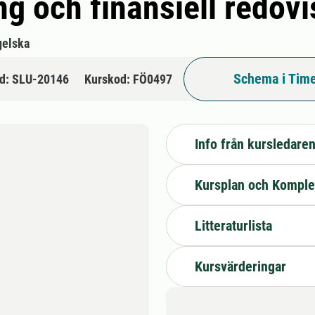
ng och finansiell redov
gelska
Schema i Time
d: SLU-20146
Kurskod: FÖ0497
Info från kursledare
Kursplan och Komple
Litteraturlista
Kursvärderingar