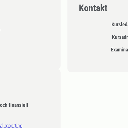
Kontakt
Kursle
å
Kursad
Examina
och finansiell
al reporting