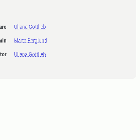
dare
Uliana Gottlieb
min
Märta Berglund
tor
Uliana Gottlieb