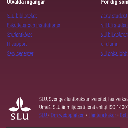
Utvalda ingångar
För dig so
SLU-biblioteket
är ny student
Fakulteter och institutioner
vill bli studen
Studentkårer
vill bli dokto
IT-support
är alumn
Servicecenter
vill söka job
SLU, Sveriges lantbruksuniversitet, har verk
Umeå. SLU är miljöcertifierat enligt ISO 140
SLU
•
Om webbplatsen
•
Hantera kakor
•
Beh