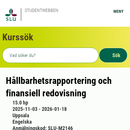
STUDENTWEBBEN
MENY
Kurssök
Fritext sökning
Sök
Hållbarhetsrapportering och
finansiell redovisning
15.0 hp
2025-11-03 - 2026-01-18
Uppsala
Engelska
Anmälningskod: SLU-M2146