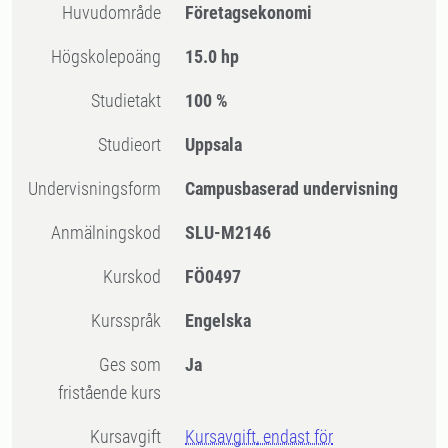
Huvudområde
Företagsekonomi
högskolepoäng
15.0 hp
Studietakt
100 %
Studieort
Uppsala
Undervisningsform
Campusbaserad undervisning
Anmälningskod
SLU-M2146
Kurskod
FÖ0497
Kursspråk
Engelska
Ges som
Ja
fristående kurs
Kursavgift
Kursavgift, endast för