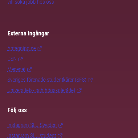
vill söka jobb hos oss
Externa ingångar
Antagning.se
CSN
Mecenat
Sveriges förenade studentkårer (SFS)
Universitets- och högskolerådet
Följ oss
Instagram SLU.Sweden
Instagram SLU.student