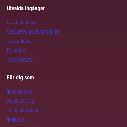
Utvalda ingångar
SLU-biblioteket
Fakulteter och institutioner
Studentkårer
IT-support
Servicecenter
För dig som
är ny student
vill bli student
vill bli doktorand
är alumn