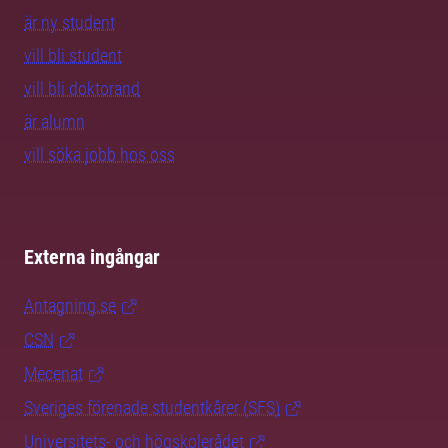
är ny student
vill bli student
vill bli doktorand
är alumn
vill söka jobb hos oss
Externa ingångar
Antagning.se
CSN
Mecenat
Sveriges förenade studentkårer (SFS)
Universitets- och högskolerådet