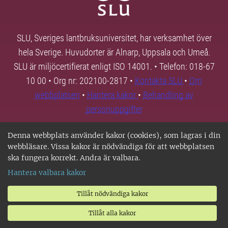
SLU, Sveriges lantbruksuniversitet, har verksamhet över
hela Sverige. Huvudorter är Alnarp, Uppsala och Umeå.
SLU är miljöcertifierat enligt ISO 14001. • Telefon: 018-67
10 00 • Org nr: 202100-2817 •
Kontakta SLU
•
Om
webbplatsen
•
Hantera kakor
•
Behandling av
personuppgifter
Denna webbplats använder kakor (cookies), som lagras i din
webbläsare. Vissa kakor är nödvändiga för att webbplatsen
ska fungera korrekt. Andra är valbara.
Hantera valbara kakor
Tillåt nödvändiga kakor
Tillåt alla kakor