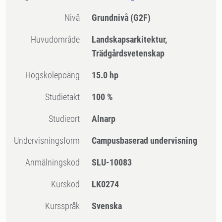
Nivå
Grundnivå
(G2F)
Huvudområde
Landskapsarkitektur,
Trädgårdsvetenskap
högskolepoäng
15.0 hp
Studietakt
100 %
Studieort
Alnarp
Undervisningsform
Campusbaserad undervisning
Anmälningskod
SLU-10083
Kurskod
LK0274
Kursspråk
Svenska